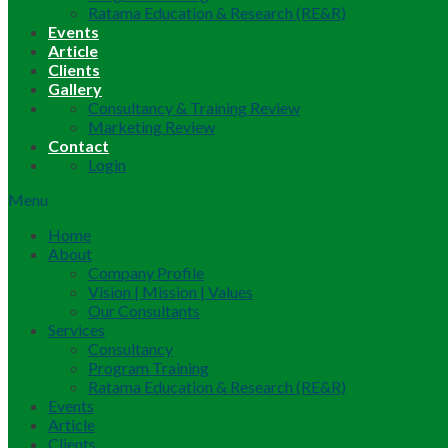
Ratama Education & Research (RE&R)
Events
Article
Clients
Gallery
Consultancy & Training Review
Marketing Review
Contact
Login
Menu
Home
About
Company Profile
Vision | Mission | Values
Our Consultants
Services
Consultancy
Program Training
Ratama Education & Research (RE&R)
Events
Article
Clients