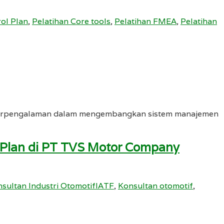
rol Plan
,
Pelatihan Core tools
,
Pelatihan FMEA
,
Pelatihan
ah berpengalaman dalam mengembangkan sistem manajemen
l Plan di PT TVS Motor Company
sultan Industri OtomotifIATF
,
Konsultan otomotif
,