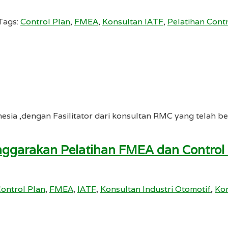
Tags:
Control Plan
,
FMEA
,
Konsultan IATF
,
Pelatihan Cont
nesia ,dengan Fasilitator dari konsultan RMC yang tel
enggarakan Pelatihan FMEA dan Contro
ontrol Plan
,
FMEA
,
IATF
,
Konsultan Industri Otomotif
,
Kon