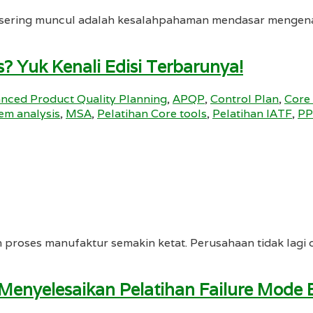
ng sering muncul adalah kesalahpahaman mendasar mengena
 Yuk Kenali Edisi Terbarunya!
nced Product Quality Planning
,
APQP
,
Control Plan
,
Core
em analysis
,
MSA
,
Pelatihan Core tools
,
Pelatihan IATF
,
PP
an proses manufaktur semakin ketat. Perusahaan tidak lagi
Menyelesaikan Pelatihan Failure Mode E