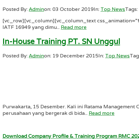
Posted By:
Admin
on:
03 October 2019
In:
Top News
Tags:
[vc_row][vc_column][vc_column_text css_animation=”fa
IATF 16949 yang dimu...
Read more
In-House Training PT. SN Unggul
Posted By:
Admin
on:
19 December 2015
In:
Top News
Tag
Purwakarta, 15 Desember. Kali ini Ratama Management 
perusahaan yang bergerak di bida...
Read more
Download Company Profile & Training Program RMC 20