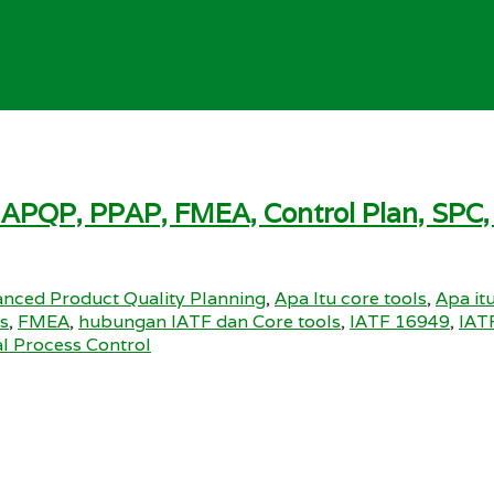
 APQP, PPAP, FMEA, Control Plan, SP
nced Product Quality Planning
,
Apa Itu core tools
,
Apa it
is
,
FMEA
,
hubungan IATF dan Core tools
,
IATF 16949
,
IAT
cal Process Control