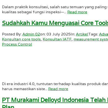
Dalam praktik konsultasi, salah satu temuan yang pali
kualitas sebagai fungsi inspeksi—...
Read more
Sudahkah Kamu Menguasai Core Tools?
Posted By:
Admin 02
on:
03 July 2025
In:
Artikel
Tags:
Adva
Konsultan core tools
,
Konsultan IATF
,
measurement syst
Process Control
Di era industri 4.0, tuntutan terhadap kualitas produk d
harus memastikan siste...
Read more
PT Murakami Delloyd Indonesia Telah 
Plan