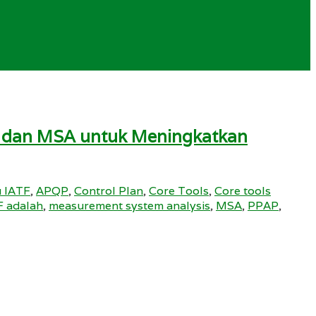
C, dan MSA untuk Meningkatkan
u IATF
,
APQP
,
Control Plan
,
Core Tools
,
Core tools
F adalah
,
measurement system analysis
,
MSA
,
PPAP
,