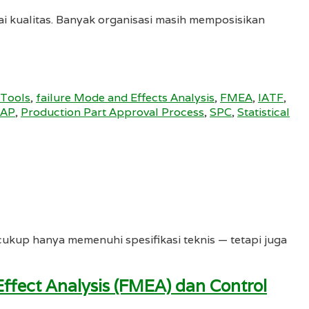
i kualitas. Banyak organisasi masih memposisikan
 Tools
,
failure Mode and Effects Analysis
,
FMEA
,
IATF
,
AP
,
Production Part Approval Process
,
SPC
,
Statistical
 cukup hanya memenuhi spesifikasi teknis — tetapi juga
ffect Analysis (FMEA) dan Control