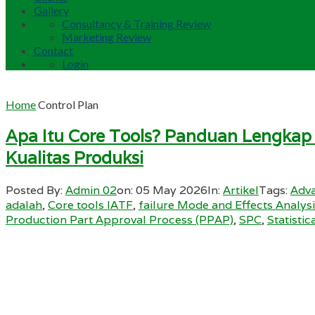
Gallery
Consultancy & Training Review
Marketing Review
Contact
Login
Home
Control Plan
Apa Itu Core Tools? Panduan Lengkap
Kualitas Produksi
Posted By:
Admin 02
on:
05 May 2026
In:
Artikel
Tags:
Adva
adalah
,
Core tools IATF
,
failure Mode and Effects Analys
Production Part Approval Process (PPAP)
,
SPC
,
Statisti