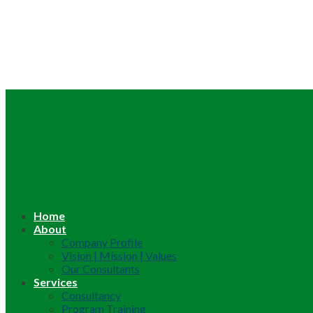
Home
About
Company Profile
Vision | Mission | Values
Our Consultants
Services
Consultancy
Program Training