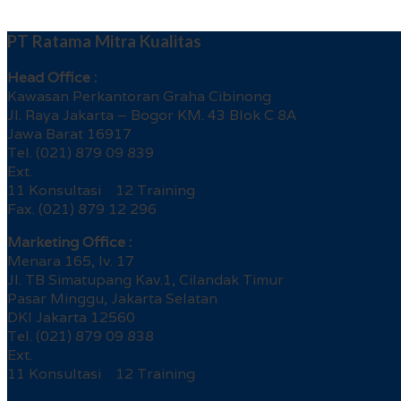
PT Ratama Mitra Kualitas
Head Office :
Kawasan Perkantoran Graha Cibinong
Jl. Raya Jakarta – Bogor KM. 43 Blok C 8A
Jawa Barat 16917
Tel. (021) 879 09 839
Ext.
11 Konsultasi 12 Training
Fax. (021) 879 12 296
Marketing Office :
Menara 165, lv. 17
Jl. TB Simatupang Kav.1, Cilandak Timur
Pasar Minggu, Jakarta Selatan
DKI Jakarta 12560
Tel. (021) 879 09 838
Ext.
11 Konsultasi 12 Training