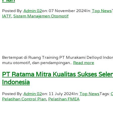
Posted By:
Admin 02
on:
07 November 2024
In:
Top News
IATF
,
Sistem Manajemen Otomotif
Bertempat di Ruang Training PT Murakami Delloyd Indo
mutu otomotif, dan pendampingan...
Read more
PT Ratama Mitra Kualitas Sukses Sel
Indonesia
Posted By:
Admin 02
on:
11 July 2024
In:
Top News
Tags:
C
Pelatihan Control Plan
,
Pelatihan FMEA