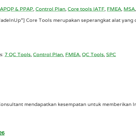
APQP & PPAP
,
Control Plan
,
Core tools IATF
,
FMEA
,
MSA
deInUp”] Core Tools merupakan seperangkat alat yang d
s:
7 QC Tools
,
Control Plan
,
FMEA
,
QC Tools
,
SPC
Consultant mendapatkan kesempatan untuk memberikan In
26