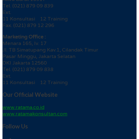
Tel. (021) 879 09 839
Ext.
11 Konsultasi 12 Training
Fax. (021) 879 12 296
Marketing Office :
Menara 165, lv. 17
Jl. TB Simatupang Kav.1, Cilandak Timur
Pasar Minggu, Jakarta Selatan
DKI Jakarta 12560
Tel. (021) 879 09 838
Ext.
11 Konsultasi 12 Training
Our Official Website
www.ratama.co.id
www.ratamakonsultan.com
Follow Us