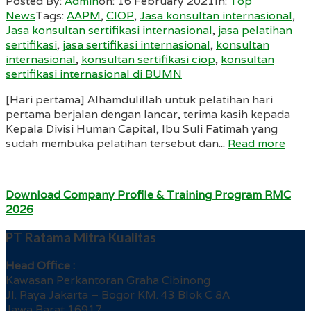
Posted By:
Admin
on:
16 February 2021
In:
Top
News
Tags:
AAPM
,
CIOP
,
Jasa konsultan internasional
,
Jasa konsultan sertifikasi internasional
,
jasa pelatihan
sertifikasi
,
jasa sertifikasi internasional
,
konsultan
internasional
,
konsultan sertifikasi ciop
,
konsultan
sertifikasi internasional di BUMN
[Hari pertama] Alhamdulillah untuk pelatihan hari
pertama berjalan dengan lancar, terima kasih kepada
Kepala Divisi Human Capital, Ibu Suli Fatimah yang
sudah membuka pelatihan tersebut dan...
Read more
Download Company Profile & Training Program RMC
2026
PT Ratama Mitra Kualitas
Head Office :
Kawasan Perkantoran Graha Cibinong
Jl. Raya Jakarta – Bogor KM. 43 Blok C 8A
Jawa Barat 16917