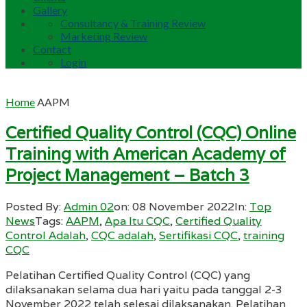
Gallery
Consultancy & Training Review
Marketing Review
Contact
Login
Home
AAPM
Certified Quality Control (CQC) Online
Training with American Academy of
Project Management – Batch 3
Posted By:
Admin 02
on:
08 November 2022
In:
Top
News
Tags:
AAPM
,
Apa Itu CQC
,
Certified Quality
Control Adalah
,
CQC adalah
,
Sertifikasi CQC
,
training
CQC
Pelatihan Certified Quality Control (CQC) yang
dilaksanakan selama dua hari yaitu pada tanggal 2-3
November 2022 telah selesai dilaksanakan. Pelatihan