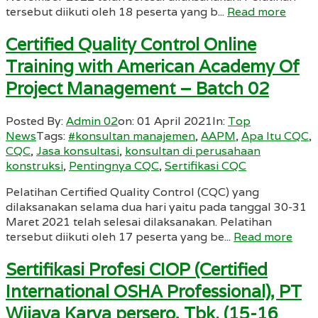
tersebut diikuti oleh 18 peserta yang b...
Read more
Certified Quality Control Online
Training with American Academy Of
Project Management – Batch 02
Posted By:
Admin 02
on:
01 April 2021
In:
Top
News
Tags:
#konsultan manajemen
,
AAPM
,
Apa Itu CQC
,
CQC
,
Jasa konsultasi
,
konsultan di perusahaan
konstruksi
,
Pentingnya CQC
,
Sertifikasi CQC
Pelatihan Certified Quality Control (CQC) yang
dilaksanakan selama dua hari yaitu pada tanggal 30-31
Maret 2021 telah selesai dilaksanakan. Pelatihan
tersebut diikuti oleh 17 peserta yang be...
Read more
Sertifikasi Profesi CIOP (Certified
International OSHA Professional), PT
Wijaya Karya persero, Tbk. (15-16