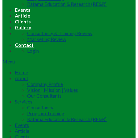
Ratama Education & Research (RE&R)
Events
Article
Clients
Gallery
Consultancy & Training Review
Marketing Review
Contact
Login
Menu
Home
About
Company Profile
Vision | Mission | Values
Our Consultants
Services
Consultancy
Program Training
Ratama Education & Research (RE&R)
Events
Article
Clients