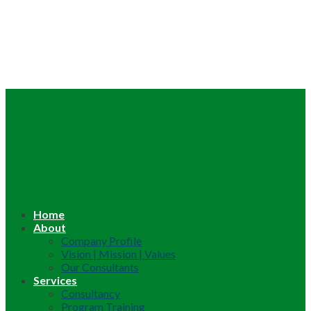
Home
About
Company Profile
Vision | Mission | Values
Our Consultants
Services
Consultancy
Program Training