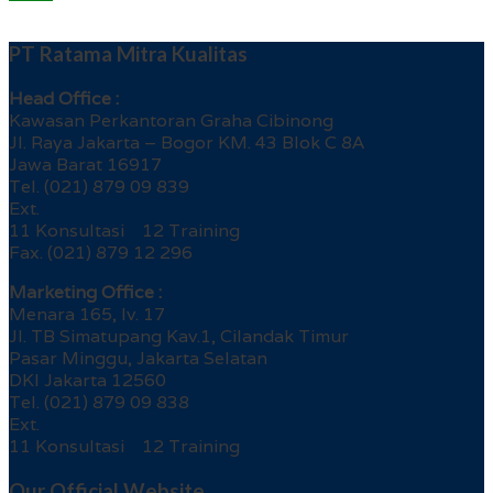
PT Ratama Mitra Kualitas
Head Office :
Kawasan Perkantoran Graha Cibinong
Jl. Raya Jakarta – Bogor KM. 43 Blok C 8A
Jawa Barat 16917
Tel. (021) 879 09 839
Ext.
11 Konsultasi 12 Training
Fax. (021) 879 12 296
Marketing Office :
Menara 165, lv. 17
Jl. TB Simatupang Kav.1, Cilandak Timur
Pasar Minggu, Jakarta Selatan
DKI Jakarta 12560
Tel. (021) 879 09 838
Ext.
11 Konsultasi 12 Training
Our Official Website