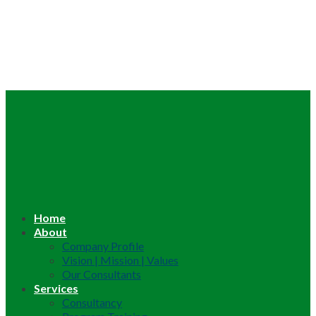
Home
About
Company Profile
Vision | Mission | Values
Our Consultants
Services
Consultancy