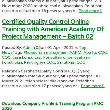
dilaksanakan selama dua hari yaitu pada tanggal 2-3
November 2022 telah selesai dilaksanakan. Pelatihan
tersebut diikuti oleh 18 peserta yang b...
Read more
Certified Quality Control Online
Training with American Academy Of
Project Management – Batch 02
Posted By:
Admin 02
on:
01 April 2021
In:
Top
News
Tags:
#konsultan manajemen
,
AAPM
,
Apa Itu CQC
,
CQC
,
Jasa konsultasi
,
konsultan di perusahaan
konstruksi
,
Pentingnya CQC
,
Sertifikasi CQC
Pelatihan Certified Quality Control (CQC) yang
dilaksanakan selama dua hari yaitu pada tanggal 30-31
Maret 2021 telah selesai dilaksanakan. Pelatihan
tersebut diikuti oleh 17 peserta yang be...
Read more
Download Company Profile & Training Program RMC
2026