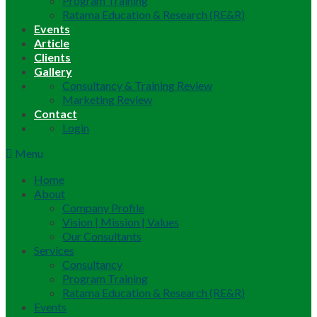
Program Training
Ratama Education & Research (RE&R)
Events
Article
Clients
Gallery
Consultancy & Training Review
Marketing Review
Contact
Login
Menu
Home
About
Company Profile
Vision | Mission | Values
Our Consultants
Services
Consultancy
Program Training
Ratama Education & Research (RE&R)
Events