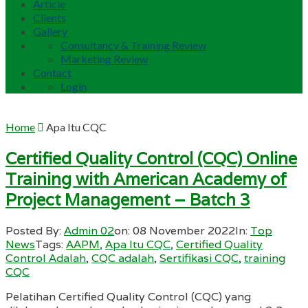
Article
Clients
Gallery
Consultancy & Training Review
Marketing Review
Contact
Login
Home
Apa Itu CQC
Certified Quality Control (CQC) Online
Training with American Academy of
Project Management – Batch 3
Posted By:
Admin 02
on:
08 November 2022
In:
Top
News
Tags:
AAPM
,
Apa Itu CQC
,
Certified Quality
Control Adalah
,
CQC adalah
,
Sertifikasi CQC
,
training
CQC
Pelatihan Certified Quality Control (CQC) yang