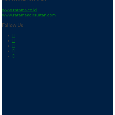
www.ratama.co.id
www.ratamakonsultan.com
Follow Us