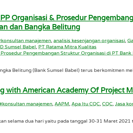
PP Organisasi & Prosedur Pengembanga
n dan Bangka Belitung
#konsultan manajemen
,
analisis kesenjangan organisasi
,
Ga
D Sumsel Babel
,
PT Ratama Mitra Kualitas
gka Belitung (Bank Sumsel Babel) terus berkomitmen me
ining with American Academy Of Project
#konsultan manajemen
,
AAPM
,
Apa Itu CQC
,
CQC
,
Jasa ko
kan selama dua hari yaitu pada tanggal 30-31 Maret 2021 te