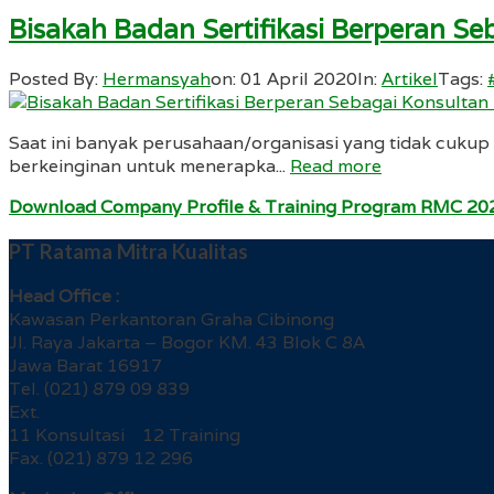
Bisakah Badan Sertifikasi Berperan S
Posted By:
Hermansyah
on:
01 April 2020
In:
Artikel
Tags:
Saat ini banyak perusahaan/organisasi yang tidak cukup
berkeinginan untuk menerapka...
Read more
Download Company Profile & Training Program RMC 20
PT Ratama Mitra Kualitas
Head Office :
Kawasan Perkantoran Graha Cibinong
Jl. Raya Jakarta – Bogor KM. 43 Blok C 8A
Jawa Barat 16917
Tel. (021) 879 09 839
Ext.
11 Konsultasi 12 Training
Fax. (021) 879 12 296