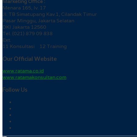
Marketing Office :
Menara 165, lv. 17
Jl. TB Simatupang Kav.1, Cilandak Timur
Pasar Minggu, Jakarta Selatan
DKI Jakarta 12560
Tel. (021) 879 09 838
Ext.
11 Konsultasi 12 Training
Our Official Website
www.ratama.co.id
www.ratamakonsultan.com
Follow Us