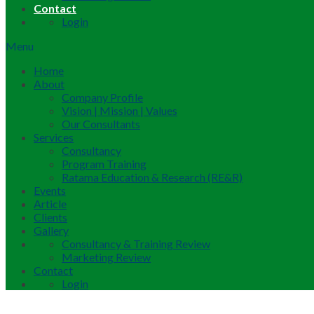
Contact
Login
Menu
Home
About
Company Profile
Vision | Mission | Values
Our Consultants
Services
Consultancy
Program Training
Ratama Education & Research (RE&R)
Events
Article
Clients
Gallery
Consultancy & Training Review
Marketing Review
Contact
Login