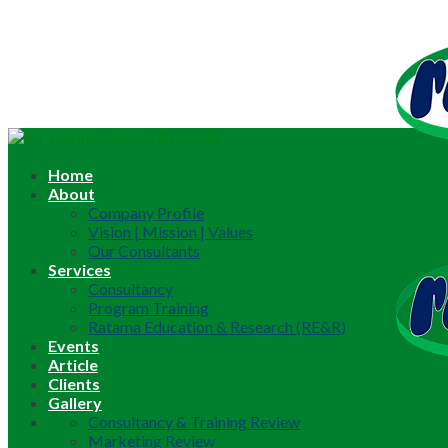
Home
About
Company Profile
Vision | Mission | Values
Our Consultants
Services
Consultancy
Program Training
Ratama Education & Research (RE&R)
Events
Article
Clients
Gallery
Consultancy & Training Review
Marketing Review