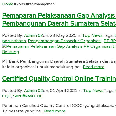
Home
#konsultan manajemen
Pemaparan Pelaksanaan Gap Analysis 
Pembangunan Daerah Sumatera Selata
Posted By:
Admin 02
on:
23 May 2025
In:
Top News
Tags:
perusahaan
,
Pengembangan Prosedur Organisasi
,
PT BP
PT Bank Pembangunan Daerah Sumatera Selatan dan Ban
kelola organisasi untuk mendukung pe...
Read more
Certified Quality Control Online Tra
Posted By:
Admin 02
on:
01 April 2021
In:
Top News
Tags:
CQC
,
Sertifikasi CQC
Pelatihan Certified Quality Control (CQC) yang dilaksana
17 peserta yang be...
Read more