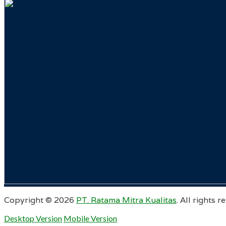
Copyright ©
2026
PT. Ratama Mitra Kualitas
. All rights r
Desktop Version
Mobile Version