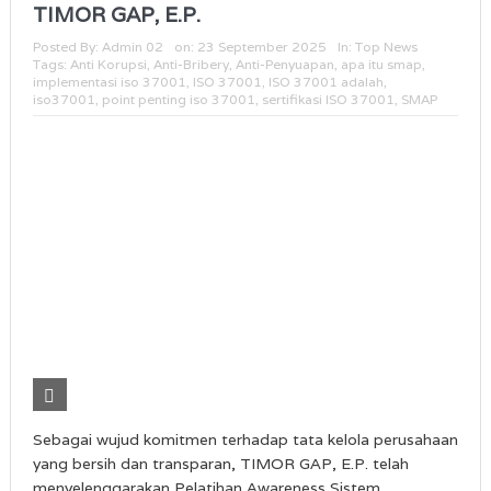
TIMOR GAP, E.P.
Posted By:
Admin 02
on:
23 September 2025
In:
Top News
Tags:
Anti Korupsi
,
Anti-Bribery
,
Anti-Penyuapan
,
apa itu smap
,
implementasi iso 37001
,
ISO 37001
,
ISO 37001 adalah
,
iso37001
,
point penting iso 37001
,
sertifikasi ISO 37001
,
SMAP
Sebagai wujud komitmen terhadap tata kelola perusahaan
yang bersih dan transparan, TIMOR GAP, E.P. telah
menyelenggarakan Pelatihan Awareness Sistem