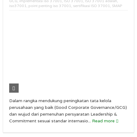
GCG
,
implementasi iso 37001
,
ISO 37001
,
ISO 37001 adalah
,
iso37001
,
point penting iso 37001
,
sertifikasi ISO 37001
,
SMAP
Dalam rangka mendukung peningkatan tata kelola
perusahaan yang baik (Good Corporate Governance/GCG)
dan wujud dari pemenuhan persyaratan Leadership &
Commitment sesuai standar internasio...
Read more