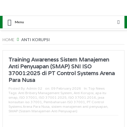
Menu
HOME
ANTI KORUPSI
Training Awareness Sistem Manajemen
Anti Penyuapan (SMAP) SNI ISO
37001:2025 di PT Control Systems Arena
Para Nusa
Posted By:
Admin 02
on:
09 February 2026
In:
Top News
Tags:
Anti Bribery Management System
,
Anti Korupsi
,
apa itu
smap
,
ISO 37001
,
ISO 37001 2025
,
ISO 37001:2016
,
jasa
konsultan iso 37001
,
Pembaharuan ISO 37001
,
PT Control
Systems Arena Para Nusa
,
sistem manajemen anti penyuapan
,
SMAP (Sistem Manajemen Anti Penyuapan)