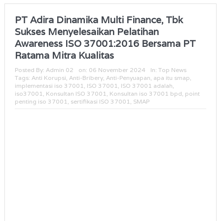
PT Adira Dinamika Multi Finance, Tbk
Sukses Menyelesaikan Pelatihan
Awareness ISO 37001:2016 Bersama PT
Ratama Mitra Kualitas
Posted By:
Admin 02
on:
06 November 2024
In:
Top News
Tags:
Anti Korupsi
,
Anti-Bribery
,
Anti-Penyuapan
,
apa itu smap
,
implementasi iso 37001
,
ISO 37001
,
ISO 37001 adalah
,
iso37001
,
Konsultan ISO 37001
,
Konsultan iso 37001 bpd
,
point
penting iso 37001
,
sertifikasi ISO 37001
,
SMAP