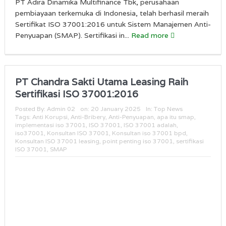
PT Adira Dinamika Multifinance Tbk, perusahaan
pembiayaan terkemuka di Indonesia, telah berhasil meraih
Sertifikat ISO 37001:2016 untuk Sistem Manajemen Anti-
Penyuapan (SMAP). Sertifikasi in...
Read more
PT Chandra Sakti Utama Leasing Raih
Sertifikasi ISO 37001:2016
Posted By:
Admin 02
on:
20 January 2025
In:
Top News
Tags:
Anti Korupsi
,
Anti-Bribery
,
Anti-Penyuapan
,
apa itu smap
,
implementasi iso 37001
,
ISO 37001
,
ISO 37001 adalah
,
iso37001
,
Konsultan ISO 37001
,
Konsultan iso 37001 bpd
,
Konsultan ISO 37001 leasing
,
point penting iso 37001
,
sertifikasi
ISO 37001
,
SMAP