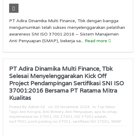
PT Adira Dinamika Multi Finance, Tbk dengan bangga
mengumumkan telah sukses menyelenggarakan pelatihan
awareness SNI ISO 37001:2016 – Sistem Manajemen
Anti Penyuapan (SMAP), bekerja sa...
Read more
PT Adira Dinamika Multi Finance, Tbk
Selesai Menyelenggarakan Kick Off
Project Pendampingan Sertifikasi SNI ISO
37001:2016 Bersama PT Ratama Mitra
Kualitas
Posted By:
Admin 02
on:
05 November 2024
In:
Top News
Tags:
Anti Korupsi
,
Anti-Bribery
,
Anti-Penyuapan
,
apa itu smap
,
implementasi iso 37001
,
ISO 37001
,
ISO 37001 adalah
,
iso37001
,
point penting iso 37001
,
sertifikasi ISO 37001
,
SMAP