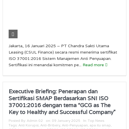
Jakarta, 16 Januari 2025 – PT Chandra Sakti Utama
Leasing (CSUL Finance) secara resmi menerima sertifikat
ISO 37001:2016 Sistem Manajemen Anti Penyuapan.
Sertifikasi ini menandai komitmen pe...
Read more
Executive Briefing: Penerapan dan
Sertifikasi SMAP Berdasarkan SNI ISO
37001:2016 dengan tema “GCG as The
Key to Healthy and Successful Company”
Posted By:
Admin 02
on:
09 January 2025
In:
Top News
Tags:
Anti Korupsi
,
Anti-Bribery
,
Anti-Penyuapan
,
apa itu smap
,