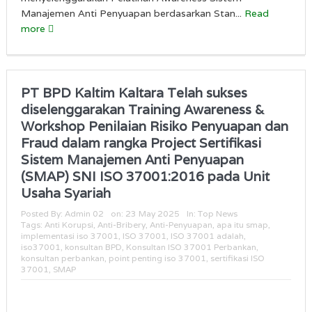
Manajemen Anti Penyuapan berdasarkan Stan...
Read
more
PT BPD Kaltim Kaltara Telah sukses
diselenggarakan Training Awareness &
Workshop Penilaian Risiko Penyuapan dan
Fraud dalam rangka Project Sertifikasi
Sistem Manajemen Anti Penyuapan
(SMAP) SNI ISO 37001:2016 pada Unit
Usaha Syariah
Posted By:
Admin 02
on:
23 May 2025
In:
Top News
Tags:
Anti Korupsi
,
Anti-Bribery
,
Anti-Penyuapan
,
apa itu smap
,
implementasi iso 37001
,
ISO 37001
,
ISO 37001 adalah
,
iso37001
,
konsultan BPD
,
Konsultan ISO 37001 Perbankan
,
konsultan perbankan
,
point penting iso 37001
,
sertifikasi ISO
37001
,
SMAP