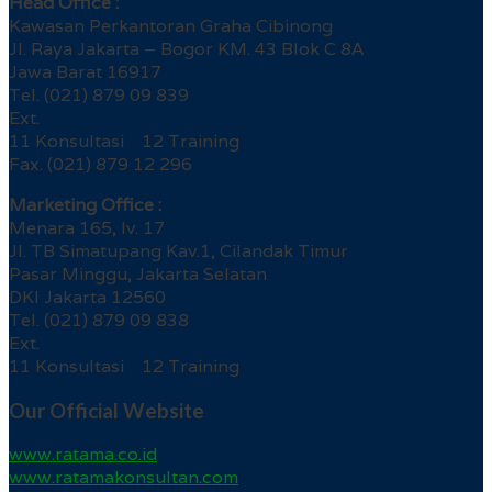
Head Office :
Kawasan Perkantoran Graha Cibinong
Jl. Raya Jakarta – Bogor KM. 43 Blok C 8A
Jawa Barat 16917
Tel. (021) 879 09 839
Ext.
11 Konsultasi 12 Training
Fax. (021) 879 12 296
Marketing Office :
Menara 165, lv. 17
Jl. TB Simatupang Kav.1, Cilandak Timur
Pasar Minggu, Jakarta Selatan
DKI Jakarta 12560
Tel. (021) 879 09 838
Ext.
11 Konsultasi 12 Training
Our Official Website
www.ratama.co.id
www.ratamakonsultan.com