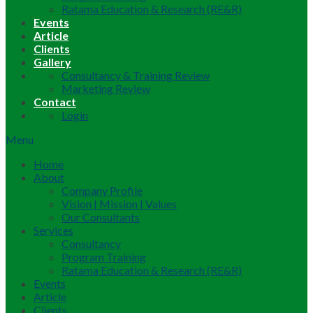
Ratama Education & Research (RE&R)
Events
Article
Clients
Gallery
Consultancy & Training Review
Marketing Review
Contact
Login
Menu
Home
About
Company Profile
Vision | Mission | Values
Our Consultants
Services
Consultancy
Program Training
Ratama Education & Research (RE&R)
Events
Article
Clients