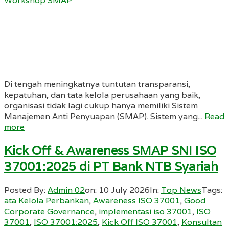
Workshop SMAP
Di tengah meningkatnya tuntutan transparansi,
kepatuhan, dan tata kelola perusahaan yang baik,
organisasi tidak lagi cukup hanya memiliki Sistem
Manajemen Anti Penyuapan (SMAP). Sistem yang...
Read
more
Kick Off & Awareness SMAP SNI ISO
37001:2025 di PT Bank NTB Syariah
Posted By:
Admin 02
on:
10 July 2026
In:
Top News
Tags:
ata Kelola Perbankan
,
Awareness ISO 37001
,
Good
Corporate Governance
,
implementasi iso 37001
,
ISO
37001
,
ISO 37001:2025
,
Kick Off ISO 37001
,
Konsultan