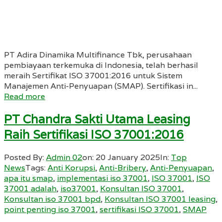
PT Adira Dinamika Multifinance Tbk, perusahaan
pembiayaan terkemuka di Indonesia, telah berhasil
meraih Sertifikat ISO 37001:2016 untuk Sistem
Manajemen Anti-Penyuapan (SMAP). Sertifikasi in...
Read more
PT Chandra Sakti Utama Leasing
Raih Sertifikasi ISO 37001:2016
Posted By:
Admin 02
on:
20 January 2025
In:
Top
News
Tags:
Anti Korupsi
,
Anti-Bribery
,
Anti-Penyuapan
,
apa itu smap
,
implementasi iso 37001
,
ISO 37001
,
ISO
37001 adalah
,
iso37001
,
Konsultan ISO 37001
,
Konsultan iso 37001 bpd
,
Konsultan ISO 37001 leasing
,
point penting iso 37001
,
sertifikasi ISO 37001
,
SMAP