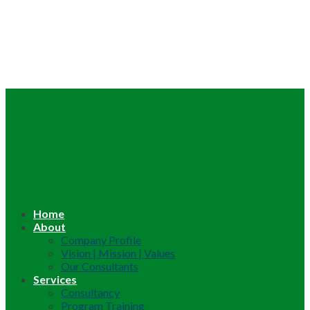
Home
About
Company Profile
Vision | Mission | Values
Our Consultants
Services
Consultancy
Program Training