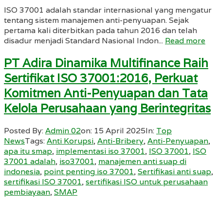
ISO 37001 adalah standar internasional yang mengatur
tentang sistem manajemen anti-penyuapan. Sejak
pertama kali diterbitkan pada tahun 2016 dan telah
disadur menjadi Standard Nasional Indon...
Read more
PT Adira Dinamika Multifinance Raih
Sertifikat ISO 37001:2016, Perkuat
Komitmen Anti-Penyuapan dan Tata
Kelola Perusahaan yang Berintegritas
Posted By:
Admin 02
on:
15 April 2025
In:
Top
News
Tags:
Anti Korupsi
,
Anti-Bribery
,
Anti-Penyuapan
,
apa itu smap
,
implementasi iso 37001
,
ISO 37001
,
ISO
37001 adalah
,
iso37001
,
manajemen anti suap di
indonesia
,
point penting iso 37001
,
Sertifikasi anti suap
,
sertifikasi ISO 37001
,
sertifikasi ISO untuk perusahaan
pembiayaan
,
SMAP