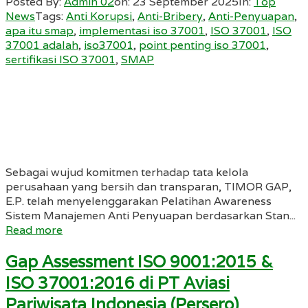
Posted By:
Admin 02
on:
23 September 2025
In:
Top
News
Tags:
Anti Korupsi
,
Anti-Bribery
,
Anti-Penyuapan
,
apa itu smap
,
implementasi iso 37001
,
ISO 37001
,
ISO
37001 adalah
,
iso37001
,
point penting iso 37001
,
sertifikasi ISO 37001
,
SMAP
Sebagai wujud komitmen terhadap tata kelola
perusahaan yang bersih dan transparan, TIMOR GAP,
E.P. telah menyelenggarakan Pelatihan Awareness
Sistem Manajemen Anti Penyuapan berdasarkan Stan...
Read more
Gap Assessment ISO 9001:2015 &
ISO 37001:2016 di PT Aviasi
Pariwisata Indonesia (Persero)