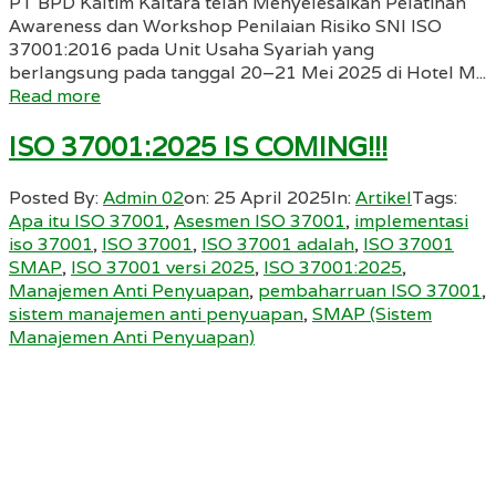
PT BPD Kaltim Kaltara telah Menyelesaikan Pelatihan
Awareness dan Workshop Penilaian Risiko SNI ISO
37001:2016 pada Unit Usaha Syariah yang
berlangsung pada tanggal 20–21 Mei 2025 di Hotel M...
Read more
ISO 37001:2025 IS COMING!!!
Posted By:
Admin 02
on:
25 April 2025
In:
Artikel
Tags:
Apa itu ISO 37001
,
Asesmen ISO 37001
,
implementasi
iso 37001
,
ISO 37001
,
ISO 37001 adalah
,
ISO 37001
SMAP
,
ISO 37001 versi 2025
,
ISO 37001:2025
,
Manajemen Anti Penyuapan
,
pembaharruan ISO 37001
,
sistem manajemen anti penyuapan
,
SMAP (Sistem
Manajemen Anti Penyuapan)