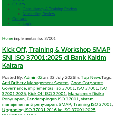
Gallery
Consultancy & Training Review
Marketing Review
Contact
Login
Home
implementasi iso 37001
Kick Off, Training & Workshop SMAP
SNI ISO 37001:2025 di Bank Kaltim
Kaltara
Posted By:
Admin 02
on:
23 July 2026
In:
Top News
Tags:
Anti Bribery Management System
,
Good Corporate
Governance
,
implementasi iso 37001
,
ISO 37001
,
ISO
37001:2025
,
Kick Off ISO 37001
,
Manajemen Risiko
Penyuapan
,
Pendampingan ISO 37001
,
sistem
manajemen anti penyuapan
,
SMAP
,
Training ISO 37001
,
Upgrading ISO 37001:2016 ke ISO 37001:2025
,