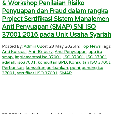
& Workshop Penilaian Risiko
Penyuapan dan Fraud dalam rangka
Project Sertifikasi Sistem Manajemen
Anti Penyuapan (SMAP) SNI ISO
37001:2016 pada Unit Usaha Syariah
Posted By:
Admin 02
on:
23 May 2025
In:
Top News
Tags:
Anti Korupsi
,
Anti-Bribery
,
Anti-Penyuapan
,
apa itu
smap
,
implementasi iso 37001
,
ISO 37001
,
ISO 37001
adalah
,
iso37001
,
konsultan BPD
,
Konsultan ISO 37001
Perbankan
,
konsultan perbankan
,
point penting iso
37001
,
sertifikasi ISO 37001
,
SMAP