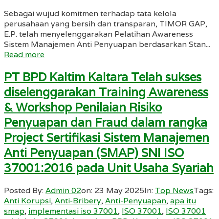
Sebagai wujud komitmen terhadap tata kelola
perusahaan yang bersih dan transparan, TIMOR GAP,
E.P. telah menyelenggarakan Pelatihan Awareness
Sistem Manajemen Anti Penyuapan berdasarkan Stan...
Read more
PT BPD Kaltim Kaltara Telah sukses
diselenggarakan Training Awareness
& Workshop Penilaian Risiko
Penyuapan dan Fraud dalam rangka
Project Sertifikasi Sistem Manajemen
Anti Penyuapan (SMAP) SNI ISO
37001:2016 pada Unit Usaha Syariah
Posted By:
Admin 02
on:
23 May 2025
In:
Top News
Tags:
Anti Korupsi
,
Anti-Bribery
,
Anti-Penyuapan
,
apa itu
smap
,
implementasi iso 37001
,
ISO 37001
,
ISO 37001