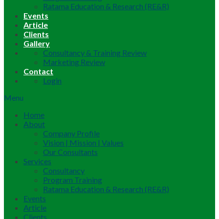
Ratama Education & Research (RE&R)
Events
Article
Clients
Gallery
Consultancy & Training Review
Marketing Review
Contact
Login
Menu
Home
About
Company Profile
Vision | Mission | Values
Our Consultants
Services
Consultancy
Program Training
Ratama Education & Research (RE&R)
Events
Article
Clients