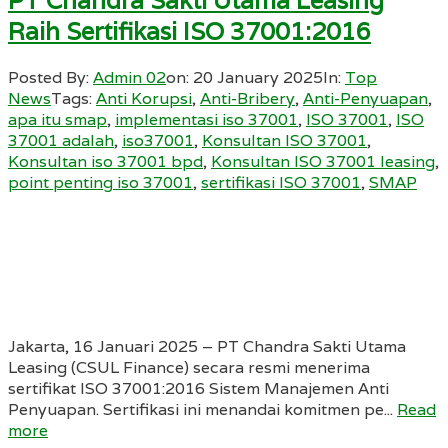
PT Chandra Sakti Utama Leasing
Raih Sertifikasi ISO 37001:2016
Posted By:
Admin 02
on:
20 January 2025
In:
Top
News
Tags:
Anti Korupsi
,
Anti-Bribery
,
Anti-Penyuapan
,
apa itu smap
,
implementasi iso 37001
,
ISO 37001
,
ISO
37001 adalah
,
iso37001
,
Konsultan ISO 37001
,
Konsultan iso 37001 bpd
,
Konsultan ISO 37001 leasing
,
point penting iso 37001
,
sertifikasi ISO 37001
,
SMAP
Jakarta, 16 Januari 2025 – PT Chandra Sakti Utama
Leasing (CSUL Finance) secara resmi menerima
sertifikat ISO 37001:2016 Sistem Manajemen Anti
Penyuapan. Sertifikasi ini menandai komitmen pe...
Read
more