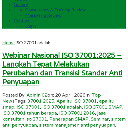
Gallery
Consultancy & Training Review
Marketing Review
Contact
Login
Home
ISO 37001 adalah
Webinar Nasional ISO 37001:2025 –
Langkah Tepat Melakukan
Perubahan dan Transisi Standar Anti
Penyuapan
Posted By:
Admin 02
on:
20 April 2026
In:
Top
News
Tags:
37001 2025
,
Apa itu ISO 37001
,
apa itu
smap
,
ISO 37001
,
ISO 37001 adalah
,
ISO 37001 SMAP
,
ISO 37001 tahun berapa
,
ISO 37001:2016
,
jasa
konsultan iso 37001
,
Penerapan SMAP
,
Seminar
,
sintem
anti penyuapan
,
sistem manajemen anti penyuapan
,