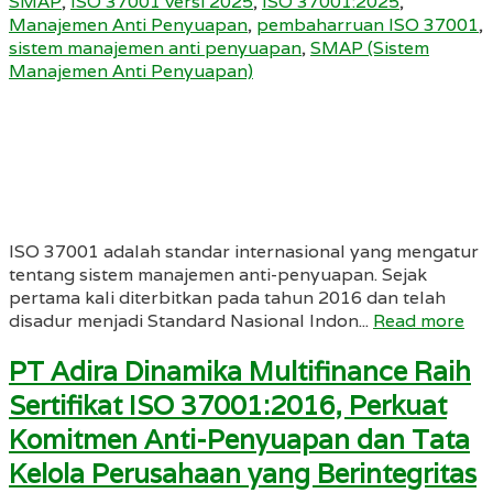
SMAP
,
ISO 37001 versi 2025
,
ISO 37001:2025
,
Manajemen Anti Penyuapan
,
pembaharruan ISO 37001
,
sistem manajemen anti penyuapan
,
SMAP (Sistem
Manajemen Anti Penyuapan)
ISO 37001 adalah standar internasional yang mengatur
tentang sistem manajemen anti-penyuapan. Sejak
pertama kali diterbitkan pada tahun 2016 dan telah
disadur menjadi Standard Nasional Indon...
Read more
PT Adira Dinamika Multifinance Raih
Sertifikat ISO 37001:2016, Perkuat
Komitmen Anti-Penyuapan dan Tata
Kelola Perusahaan yang Berintegritas