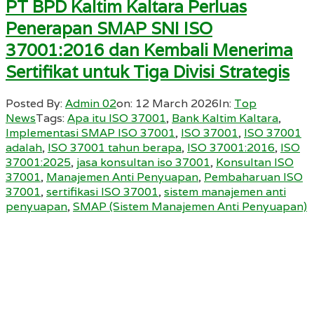
PT BPD Kaltim Kaltara Perluas
Penerapan SMAP SNI ISO
37001:2016 dan Kembali Menerima
Sertifikat untuk Tiga Divisi Strategis
Posted By:
Admin 02
on:
12 March 2026
In:
Top
News
Tags:
Apa itu ISO 37001
,
Bank Kaltim Kaltara
,
Implementasi SMAP ISO 37001
,
ISO 37001
,
ISO 37001
adalah
,
ISO 37001 tahun berapa
,
ISO 37001:2016
,
ISO
37001:2025
,
jasa konsultan iso 37001
,
Konsultan ISO
37001
,
Manajemen Anti Penyuapan
,
Pembaharuan ISO
37001
,
sertifikasi ISO 37001
,
sistem manajemen anti
penyuapan
,
SMAP (Sistem Manajemen Anti Penyuapan)