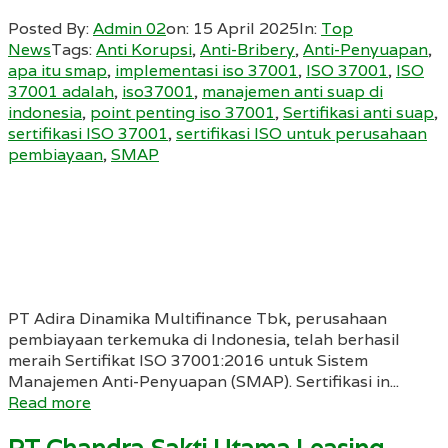
Posted By:
Admin 02
on:
15 April 2025
In:
Top
News
Tags:
Anti Korupsi
,
Anti-Bribery
,
Anti-Penyuapan
,
apa itu smap
,
implementasi iso 37001
,
ISO 37001
,
ISO
37001 adalah
,
iso37001
,
manajemen anti suap di
indonesia
,
point penting iso 37001
,
Sertifikasi anti suap
,
sertifikasi ISO 37001
,
sertifikasi ISO untuk perusahaan
pembiayaan
,
SMAP
PT Adira Dinamika Multifinance Tbk, perusahaan
pembiayaan terkemuka di Indonesia, telah berhasil
meraih Sertifikat ISO 37001:2016 untuk Sistem
Manajemen Anti-Penyuapan (SMAP). Sertifikasi in...
Read more