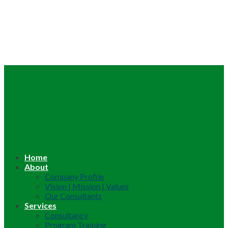
Home
About
Company Profile
Vision | Mission | Values
Our Consultants
Services
Consultancy
Program Training