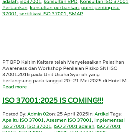
adalah
,
iso37001
,
konsultan BPD
,
Konsultan ISO 37001
Perbankan
,
konsultan perbankan
,
point penting iso
37001
,
sertifikasi ISO 37001
,
SMAP
PT BPD Kaltim Kaltara telah Menyelesaikan Pelatihan
Awareness dan Workshop Penilaian Risiko SNI ISO
37001:2016 pada Unit Usaha Syariah yang
berlangsung pada tanggal 20–21 Mei 2025 di Hotel M...
Read more
ISO 37001:2025 IS COMING!!!
Posted By:
Admin 02
on:
25 April 2025
In:
Artikel
Tags:
Apa itu ISO 37001
,
Asesmen ISO 37001
,
implementasi
iso 37001
,
ISO 37001
,
ISO 37001 adalah
,
ISO 37001