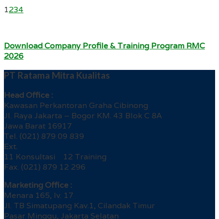
1
2
3
4
Download Company Profile & Training Program RMC
2026
PT Ratama Mitra Kualitas
Head Office :
Kawasan Perkantoran Graha Cibinong
Jl. Raya Jakarta – Bogor KM. 43 Blok C 8A
Jawa Barat 16917
Tel. (021) 879 09 839
Ext.
11 Konsultasi 12 Training
Fax. (021) 879 12 296
Marketing Office :
Menara 165, lv. 17
Jl. TB Simatupang Kav.1, Cilandak Timur
Pasar Minggu, Jakarta Selatan