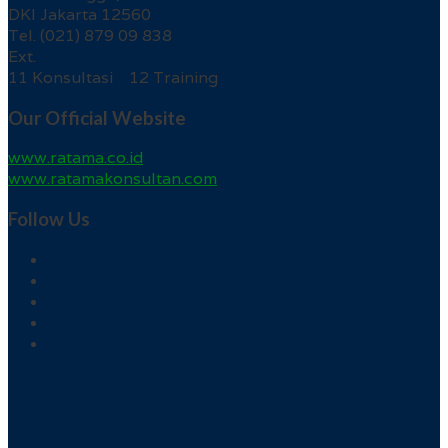
DKI Jakarta 12560
Tel. (021) 879 09 838
Ext.
11 Konsultasi 12 Training
Our Official Website
www.ratama.co.id
www.ratamakonsultan.com
Follow Us