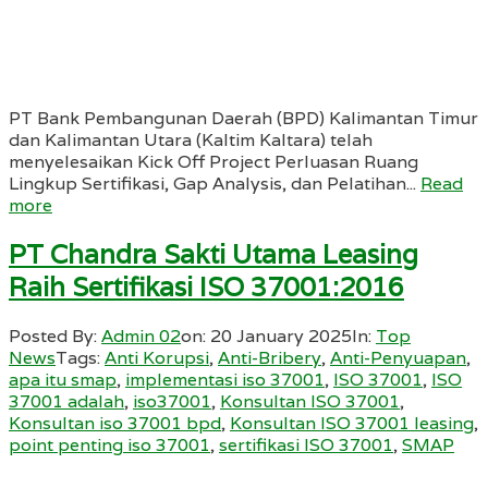
PT Bank Pembangunan Daerah (BPD) Kalimantan Timur
dan Kalimantan Utara (Kaltim Kaltara) telah
menyelesaikan Kick Off Project Perluasan Ruang
Lingkup Sertifikasi, Gap Analysis, dan Pelatihan...
Read
more
PT Chandra Sakti Utama Leasing
Raih Sertifikasi ISO 37001:2016
Posted By:
Admin 02
on:
20 January 2025
In:
Top
News
Tags:
Anti Korupsi
,
Anti-Bribery
,
Anti-Penyuapan
,
apa itu smap
,
implementasi iso 37001
,
ISO 37001
,
ISO
37001 adalah
,
iso37001
,
Konsultan ISO 37001
,
Konsultan iso 37001 bpd
,
Konsultan ISO 37001 leasing
,
point penting iso 37001
,
sertifikasi ISO 37001
,
SMAP