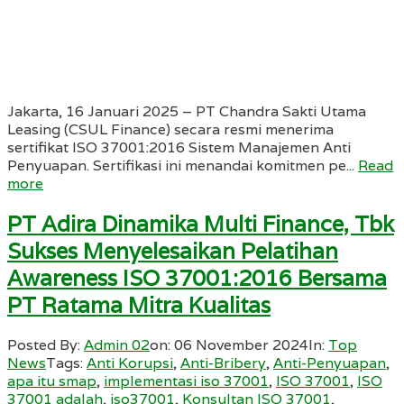
Jakarta, 16 Januari 2025 – PT Chandra Sakti Utama
Leasing (CSUL Finance) secara resmi menerima
sertifikat ISO 37001:2016 Sistem Manajemen Anti
Penyuapan. Sertifikasi ini menandai komitmen pe...
Read
more
PT Adira Dinamika Multi Finance, Tbk
Sukses Menyelesaikan Pelatihan
Awareness ISO 37001:2016 Bersama
PT Ratama Mitra Kualitas
Posted By:
Admin 02
on:
06 November 2024
In:
Top
News
Tags:
Anti Korupsi
,
Anti-Bribery
,
Anti-Penyuapan
,
apa itu smap
,
implementasi iso 37001
,
ISO 37001
,
ISO
37001 adalah
,
iso37001
,
Konsultan ISO 37001
,