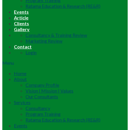
Program Training
Ratama Education & Research (RE&R)
Events
Article
Clients
Gallery
Consultancy & Training Review
Marketing Review
Contact
Login
Menu
Home
About
Company Profile
Vision | Mission | Values
Our Consultants
Services
Consultancy
Program Training
Ratama Education & Research (RE&R)
Events