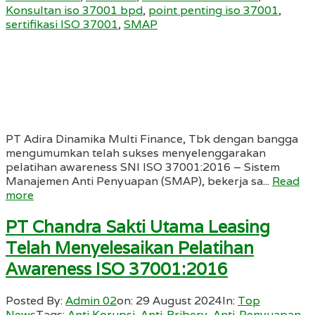
Konsultan iso 37001 bpd
,
point penting iso 37001
,
sertifikasi ISO 37001
,
SMAP
PT Adira Dinamika Multi Finance, Tbk dengan bangga
mengumumkan telah sukses menyelenggarakan
pelatihan awareness SNI ISO 37001:2016 – Sistem
Manajemen Anti Penyuapan (SMAP), bekerja sa...
Read
more
PT Chandra Sakti Utama Leasing
Telah Menyelesaikan Pelatihan
Awareness ISO 37001:2016
Posted By:
Admin 02
on:
29 August 2024
In:
Top
News
Tags:
Anti Korupsi
,
Anti-Bribery
,
Anti-Penyuapan
,