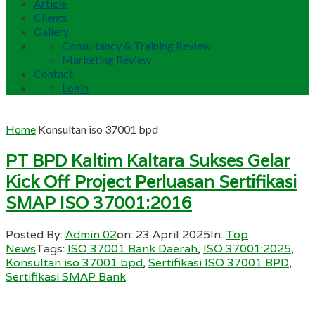
Article
Clients
Gallery
Consultancy & Training Review
Marketing Review
Contact
Login
Home
Konsultan iso 37001 bpd
PT BPD Kaltim Kaltara Sukses Gelar
Kick Off Project Perluasan Sertifikasi
SMAP ISO 37001:2016
Posted By:
Admin 02
on:
23 April 2025
In:
Top
News
Tags:
ISO 37001 Bank Daerah
,
ISO 37001:2025
,
Konsultan iso 37001 bpd
,
Sertifikasi ISO 37001 BPD
,
Sertifikasi SMAP Bank