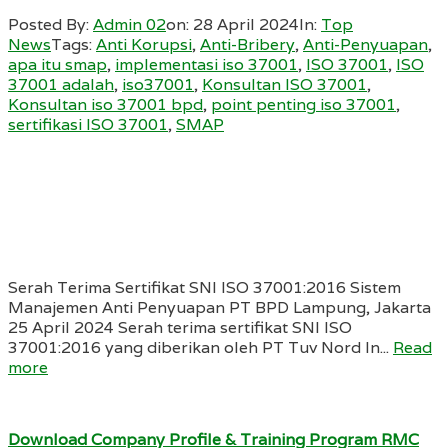
Posted By:
Admin 02
on:
28 April 2024
In:
Top
News
Tags:
Anti Korupsi
,
Anti-Bribery
,
Anti-Penyuapan
,
apa itu smap
,
implementasi iso 37001
,
ISO 37001
,
ISO
37001 adalah
,
iso37001
,
Konsultan ISO 37001
,
Konsultan iso 37001 bpd
,
point penting iso 37001
,
sertifikasi ISO 37001
,
SMAP
Serah Terima Sertifikat SNI ISO 37001:2016 Sistem
Manajemen Anti Penyuapan PT BPD Lampung, Jakarta
25 April 2024 Serah terima sertifikat SNI ISO
37001:2016 yang diberikan oleh PT Tuv Nord In...
Read
more
Download Company Profile & Training Program RMC