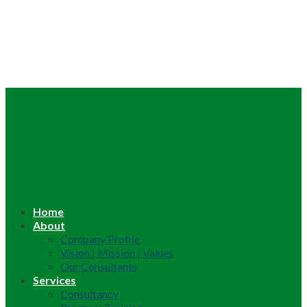
Home
About
Company Profile
Vision | Mission | Values
Our Consultants
Services
Consultancy