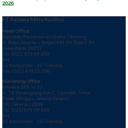
2026
PT Ratama Mitra Kualitas
Head Office :
Kawasan Perkantoran Graha Cibinong
Jl. Raya Jakarta – Bogor KM. 43 Blok C 8A
Jawa Barat 16917
Tel. (021) 879 09 839
Ext.
11 Konsultasi 12 Training
Fax. (021) 879 12 296
Marketing Office :
Menara 165, lv. 17
Jl. TB Simatupang Kav.1, Cilandak Timur
Pasar Minggu, Jakarta Selatan
DKI Jakarta 12560
Tel. (021) 879 09 838
Ext.
11 Konsultasi 12 Training