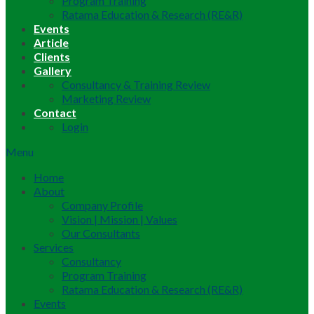
Program Training
Ratama Education & Research (RE&R)
Events
Article
Clients
Gallery
Consultancy & Training Review
Marketing Review
Contact
Login
Menu
Home
About
Company Profile
Vision | Mission | Values
Our Consultants
Services
Consultancy
Program Training
Ratama Education & Research (RE&R)
Events