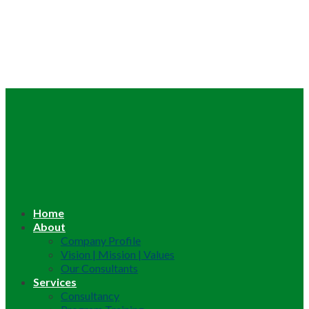
Home
About
Company Profile
Vision | Mission | Values
Our Consultants
Services
Consultancy