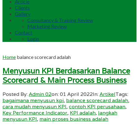
Article
Clients
Gallery
Consultancy & Training Review
Marketing Review
Contact
Login
Home
balance scorecard adalah
Menyusun KPI Berdasarkan Balance
Scorecard & Main Process Business
Posted By:
Admin 02
on:
01 April 2022
In:
Artikel
Tags:
bagaimana menyusun kpi
,
balance scorecard adalah
,
cara mudah menyusun KPI
,
contoh KPI perusahaan
,
Key Performance Indicator
,
KPI adalah
,
langkah
menyusun KPI
,
main proses business adalah