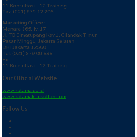
11 Konsultasi 12 Training
Fax. (021) 879 12 296
Marketing Office :
Menara 165, lv. 17
Jl. TB Simatupang Kav.1, Cilandak Timur
Pasar Minggu, Jakarta Selatan
DKI Jakarta 12560
Tel. (021) 879 09 838
Ext.
11 Konsultasi 12 Training
Our Official Website
www.ratama.co.id
www.ratamakonsultan.com
Follow Us