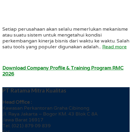
Setiap perusahaan akan selalu memerlukan mekanisme
atau suatu sistem untuk mengetahui kondisi
perkembangan kinerja bisnis dari waktu ke waktu. Salah
satu tools yang populer digunakan adalah...
Read more
Download Company Profile & Training Program RMC
2026
PT Ratama Mitra Kualitas
Head Office :
Kawasan Perkantoran Graha Cibinong
Jl. Raya Jakarta – Bogor KM. 43 Blok C 8A
Jawa Barat 16917
Tel. (021) 879 09 839
Ext.