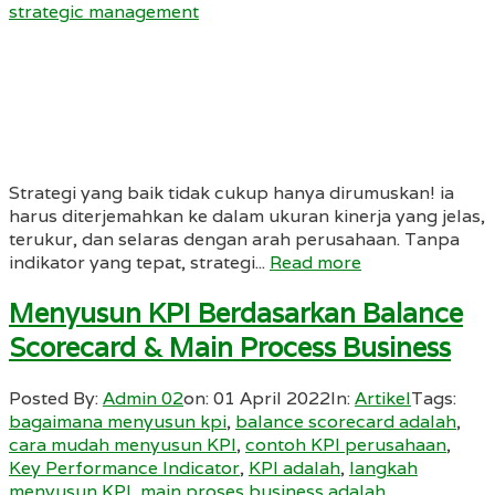
strategic management
Strategi yang baik tidak cukup hanya dirumuskan! ia
harus diterjemahkan ke dalam ukuran kinerja yang jelas,
terukur, dan selaras dengan arah perusahaan. Tanpa
indikator yang tepat, strategi...
Read more
Menyusun KPI Berdasarkan Balance
Scorecard & Main Process Business
Posted By:
Admin 02
on:
01 April 2022
In:
Artikel
Tags:
bagaimana menyusun kpi
,
balance scorecard adalah
,
cara mudah menyusun KPI
,
contoh KPI perusahaan
,
Key Performance Indicator
,
KPI adalah
,
langkah
menyusun KPI
,
main proses business adalah