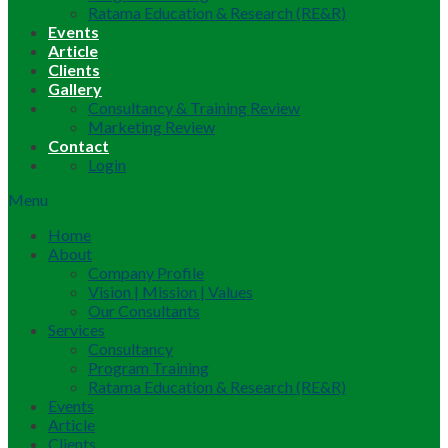
Ratama Education & Research (RE&R)
Events
Article
Clients
Gallery
Consultancy & Training Review
Marketing Review
Contact
Login
Menu
Home
About
Company Profile
Vision | Mission | Values
Our Consultants
Services
Consultancy
Program Training
Ratama Education & Research (RE&R)
Events
Article
Clients