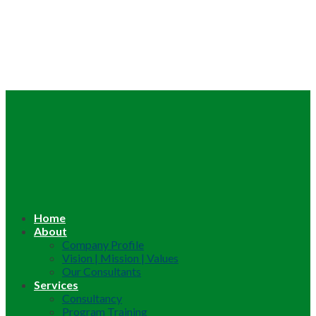
Home
About
Company Profile
Vision | Mission | Values
Our Consultants
Services
Consultancy
Program Training