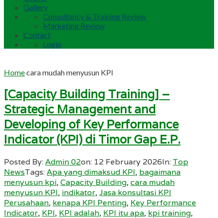
Gallery
Consultancy & Training Review
Marketing Review
Contact
Login
Home
cara mudah menyusun KPI
[Capacity Building Training] –
Strategic Management and
Developing of Key Performance
Indicator (KPI) di Timor Gap E.P.
Posted By:
Admin 02
on:
12 February 2026
In:
Top
News
Tags:
Apa yang dimaksud KPI
,
bagaimana
menyusun kpi
,
Capacity Building
,
cara mudah
menyusun KPI
,
indikator
,
Jasa konsultasi KPI
Perusahaan
,
kenapa KPI Penting
,
Key Performance
Indicator
,
KPI
,
KPI adalah
,
KPI itu apa
,
kpi training
,