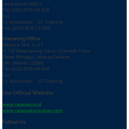
Jawa Barat 16917
Tel. (021) 879 09 839
Ext.
11 Konsultasi 12 Training
Fax. (021) 879 12 296
Marketing Office :
Menara 165, lv. 17
Jl. TB Simatupang Kav.1, Cilandak Timur
Pasar Minggu, Jakarta Selatan
DKI Jakarta 12560
Tel. (021) 879 09 838
Ext.
11 Konsultasi 12 Training
Our Official Website
www.ratama.co.id
www.ratamakonsultan.com
Follow Us