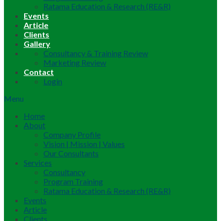
Ratama Education & Research (RE&R)
Events
Article
Clients
Gallery
Consultancy & Training Review
Marketing Review
Contact
Login
Menu
Home
About
Company Profile
Vision | Mission | Values
Our Consultants
Services
Consultancy
Program Training
Ratama Education & Research (RE&R)
Events
Article
Clients