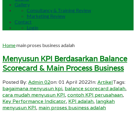
Gallery
Consultancy & Training Review
Marketing Review
Contact
Login
Home
main proses business adalah
Menyusun KPI Berdasarkan Balance
Scorecard & Main Process Business
Posted By:
Admin 02
on:
01 April 2022
In:
Artikel
Tags:
bagaimana menyusun kpi
,
balance scorecard adalah
,
cara mudah menyusun KPI
,
contoh KPI perusahaan
,
Key Performance Indicator
,
KPI adalah
,
langkah
menyusun KPI
,
main proses business adalah