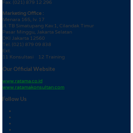
Fax. (021) 879 12 296
Marketing Office :
Menara 165, lv. 17
Jl. TB Simatupang Kav.1, Cilandak Timur
Pasar Minggu, Jakarta Selatan
DKI Jakarta 12560
Tel. (021) 879 09 838
Ext.
11 Konsultasi 12 Training
Our Official Website
www.ratama.co.id
www.ratamakonsultan.com
Follow Us