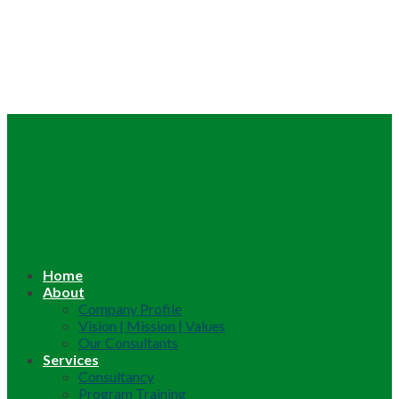
Home
About
Company Profile
Vision | Mission | Values
Our Consultants
Services
Consultancy
Program Training