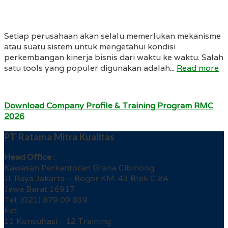
Setiap perusahaan akan selalu memerlukan mekanisme
atau suatu sistem untuk mengetahui kondisi
perkembangan kinerja bisnis dari waktu ke waktu. Salah
satu tools yang populer digunakan adalah...
Read more
Download Company Profile & Training Program RMC
2026
PT Ratama Mitra Kualitas
Head Office :
Kawasan Perkantoran Graha Cibinong
Jl. Raya Jakarta – Bogor KM. 43 Blok C 8A
Jawa Barat 16917
Tel. (021) 879 09 839
Ext.
11 Konsultasi 12 Training