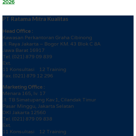
2026
PT Ratama Mitra Kualitas
Head Office :
Kawasan Perkantoran Graha Cibinong
Jl. Raya Jakarta – Bogor KM. 43 Blok C 8A
Jawa Barat 16917
Tel. (021) 879 09 839
Ext.
11 Konsultasi 12 Training
Fax. (021) 879 12 296
Marketing Office :
Menara 165, lv. 17
Jl. TB Simatupang Kav.1, Cilandak Timur
Pasar Minggu, Jakarta Selatan
DKI Jakarta 12560
Tel. (021) 879 09 838
Ext.
11 Konsultasi 12 Training