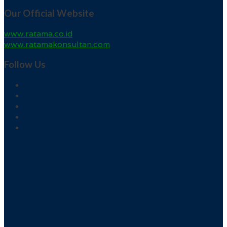
Our Official Website
www.ratama.co.id
www.ratamakonsultan.com
Follow Us