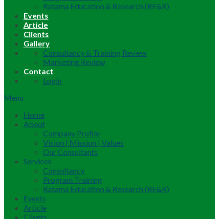
Ratama Education & Research (RE&R)
Events
Article
Clients
Gallery
Consultancy & Training Review
Marketing Review
Contact
Login
Menu
Home
About
Company Profile
Vision | Mission | Values
Our Consultants
Services
Consultancy
Program Training
Ratama Education & Research (RE&R)
Events
Article
Clients