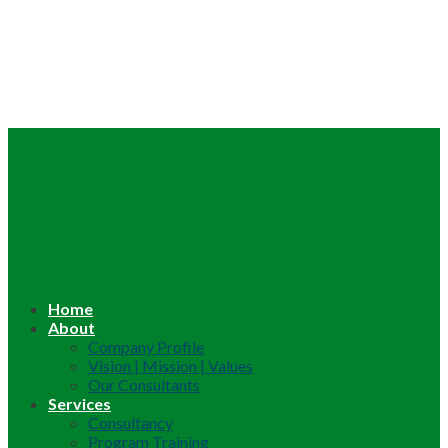
Home
About
Company Profile
Vision | Mission | Values
Our Consultants
Services
Consultancy
Program Training