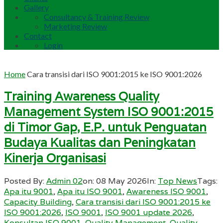
Gallery
Consultancy & Training Review
Marketing Review
Contact
Login
Home
Cara transisi dari ISO 9001:2015 ke ISO 9001:2026
Training Awareness Quality
Management System ISO 9001:2015
di Timor Gap, E.P. untuk Penguatan
Budaya Kualitas dan Peningkatan
Kinerja Organisasi
Posted By:
Admin 02
on:
08 May 2026
In:
Top News
Tags:
Apa itu 9001
,
Apa itu ISO 9001
,
Awareness ISO 9001
,
Capacity Building
,
Cara transisi dari ISO 9001:2015 ke
ISO 9001:2026
,
ISO 9001
,
ISO 9001 update 2026
,
Konsultan ISO 9001
,
Quality Management
,
Quality