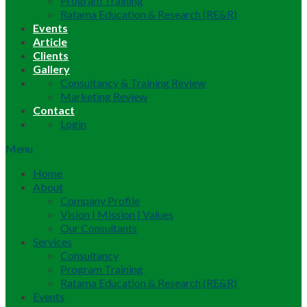
Program Training
Ratama Education & Research (RE&R)
Events
Article
Clients
Gallery
Consultancy & Training Review
Marketing Review
Contact
Login
Menu
Home
About
Company Profile
Vision | Mission | Values
Our Consultants
Services
Consultancy
Program Training
Ratama Education & Research (RE&R)
Events