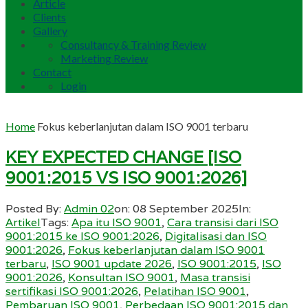
Article
Clients
Gallery
Consultancy & Training Review
Marketing Review
Contact
Login
Home
Fokus keberlanjutan dalam ISO 9001 terbaru
KEY EXPECTED CHANGE [ISO
9001:2015 VS ISO 9001:2026]
Posted By:
Admin 02
on:
08 September 2025
In:
Artikel
Tags:
Apa itu ISO 9001
,
Cara transisi dari ISO
9001:2015 ke ISO 9001:2026
,
Digitalisasi dan ISO
9001:2026
,
Fokus keberlanjutan dalam ISO 9001
terbaru
,
ISO 9001 update 2026
,
ISO 9001:2015
,
ISO
9001:2026
,
Konsultan ISO 9001
,
Masa transisi
sertifikasi ISO 9001:2026
,
Pelatihan ISO 9001
,
Pembaruan ISO 9001
,
Perbedaan ISO 9001:2015 dan