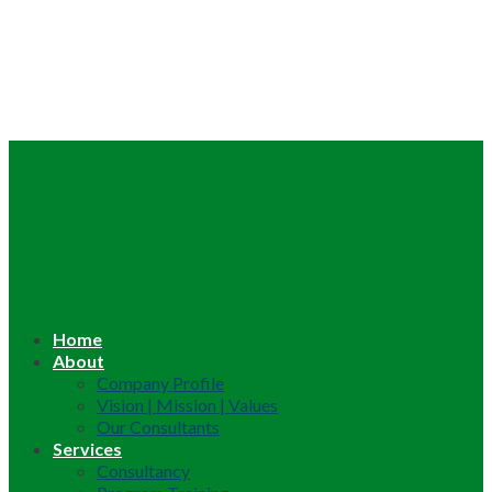
Home
About
Company Profile
Vision | Mission | Values
Our Consultants
Services
Consultancy