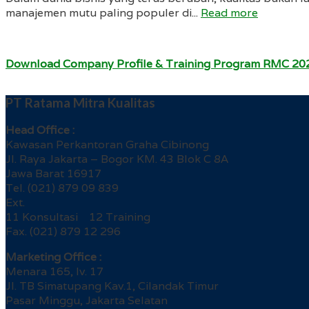
manajemen mutu paling populer di...
Read more
Download Company Profile & Training Program RMC 20
PT Ratama Mitra Kualitas
Head Office :
Kawasan Perkantoran Graha Cibinong
Jl. Raya Jakarta – Bogor KM. 43 Blok C 8A
Jawa Barat 16917
Tel. (021) 879 09 839
Ext.
11 Konsultasi 12 Training
Fax. (021) 879 12 296
Marketing Office :
Menara 165, lv. 17
Jl. TB Simatupang Kav.1, Cilandak Timur
Pasar Minggu, Jakarta Selatan