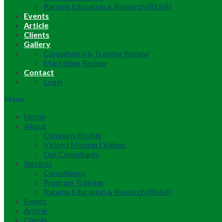
Ratama Education & Research (RE&R)
Events
Article
Clients
Gallery
Consultancy & Training Review
Marketing Review
Contact
Login
Menu
Home
About
Company Profile
Vision | Mission | Values
Our Consultants
Services
Consultancy
Program Training
Ratama Education & Research (RE&R)
Events
Article
Clients