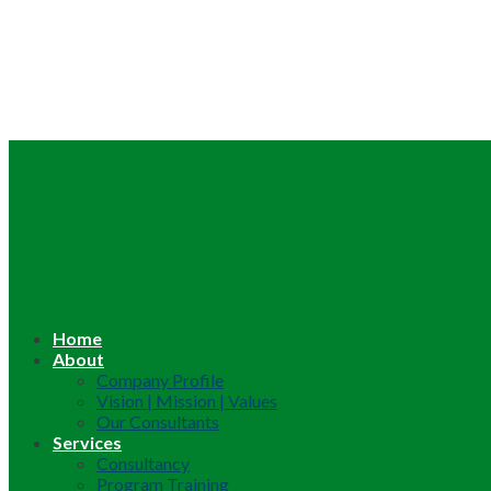
Home
About
Company Profile
Vision | Mission | Values
Our Consultants
Services
Consultancy
Program Training