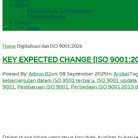
Gallery
Consultancy & Training Review
Marketing Review
Contact
Login
Home
Digitalisasi dan ISO 9001:2026
KEY EXPECTED CHANGE [ISO 9001:20
Posted By:
Admin 02
on:
08 September 2025
In:
Artikel
Tag
keberlanjutan dalam ISO 9001 terbaru
,
ISO 9001 update
9001
,
Pembaruan ISO 9001
,
Perbedaan ISO 9001:2015 d
Dalam dunia bisnis yang terus berubah, kualitas bukan 