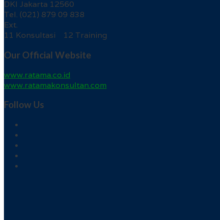
DKI Jakarta 12560
Tel. (021) 879 09 838
Ext.
11 Konsultasi 12 Training
Our Official Website
www.ratama.co.id
www.ratamakonsultan.com
Follow Us