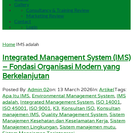
Gallery
Consultancy & Training Review
Marketing Review
Contact
Login
Home
IMS adalah
Integrated Management System (IMS)
– Fondasi Organisasi Modern yang
Berkelanjutan
Posted By:
Admin 02
on:
13 March 2026
In:
Artikel
Tags:
Apa Itu IMS
,
Environmental Management System
,
IMS
adalah
,
Integrated Management System
,
ISO 14001
,
ISO 45001
,
ISO 9001
,
K3
,
Konsultan ISO
,
Konsultan
manajemen IMS
,
Quality Management System
,
Sistem
Manajemen Kesehatan dan Keselamatan Kerja
,
Sistem
Manajemen Lingkungan
,
Sistem manajemen mutu
,