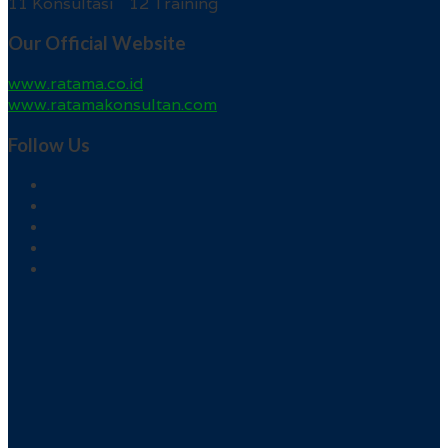
11 Konsultasi 12 Training
Our Official Website
www.ratama.co.id
www.ratamakonsultan.com
Follow Us