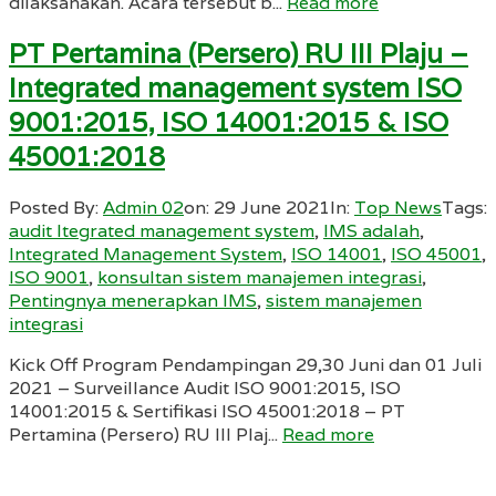
dilaksanakan. Acara tersebut b...
Read more
PT Pertamina (Persero) RU III Plaju –
Integrated management system ISO
9001:2015, ISO 14001:2015 & ISO
45001:2018
Posted By:
Admin 02
on:
29 June 2021
In:
Top News
Tags:
audit Itegrated management system
,
IMS adalah
,
Integrated Management System
,
ISO 14001
,
ISO 45001
,
ISO 9001
,
konsultan sistem manajemen integrasi
,
Pentingnya menerapkan IMS
,
sistem manajemen
integrasi
Kick Off Program Pendampingan 29,30 Juni dan 01 Juli
2021 – Surveillance Audit ISO 9001:2015, ISO
14001:2015 & Sertifikasi ISO 45001:2018 – PT
Pertamina (Persero) RU III Plaj...
Read more