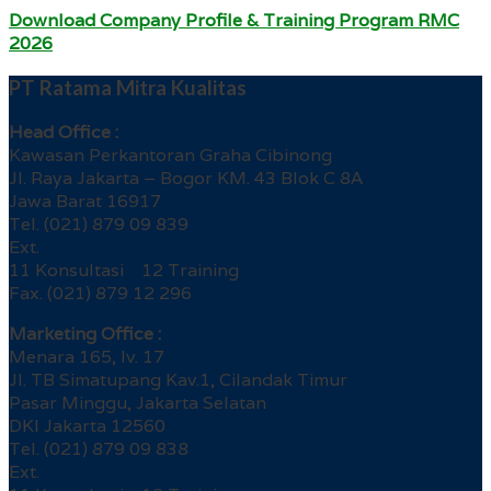
Download Company Profile & Training Program RMC
2026
PT Ratama Mitra Kualitas
Head Office :
Kawasan Perkantoran Graha Cibinong
Jl. Raya Jakarta – Bogor KM. 43 Blok C 8A
Jawa Barat 16917
Tel. (021) 879 09 839
Ext.
11 Konsultasi 12 Training
Fax. (021) 879 12 296
Marketing Office :
Menara 165, lv. 17
Jl. TB Simatupang Kav.1, Cilandak Timur
Pasar Minggu, Jakarta Selatan
DKI Jakarta 12560
Tel. (021) 879 09 838
Ext.