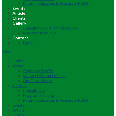
Ratama Education & Research (RE&R)
Events
Article
Clients
Gallery
Consultancy & Training Review
Marketing Review
Contact
Login
Menu
Home
About
Company Profile
Vision | Mission | Values
Our Consultants
Services
Consultancy
Program Training
Ratama Education & Research (RE&R)
Events
Article
Clients