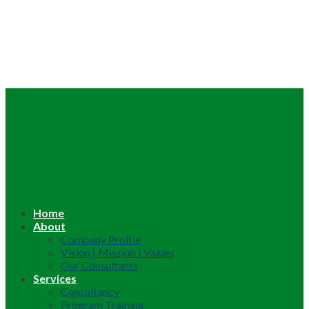
Home
About
Company Profile
Vision | Mission | Values
Our Consultants
Services
Consultancy
Program Training