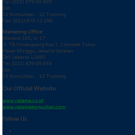
Tel. (021) 879 09 839
Ext.
11 Konsultasi 12 Training
Fax. (021) 879 12 296
Marketing Office :
Menara 165, lv. 17
Jl. TB Simatupang Kav.1, Cilandak Timur
Pasar Minggu, Jakarta Selatan
DKI Jakarta 12560
Tel. (021) 879 09 838
Ext.
11 Konsultasi 12 Training
Our Official Website
www.ratama.co.id
www.ratamakonsultan.com
Follow Us