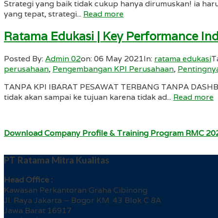
Strategi yang baik tidak cukup hanya dirumuskan! ia har
yang tepat, strategi...
Read more
Ratama Edukasi | Key Performance Ind
Posted By:
Admin 02
on:
06 May 2021
In:
ratama edukasi
T
perusahaan
,
Pengembangan KPI Perusahaan
,
Pentingny
TANPA KPI IBARAT PESAWAT TERBANG TANPA DASHBOARD 
tidak akan sampai ke tujuan karena tidak ad...
Read more
Download Company Profile & Training Program RMC 20
PT Ratama Mitra Kualitas
Head Office :
Kawasan Perkantoran Graha Cibinong
Jl. Raya Jakarta – Bogor KM. 43 Blok C 8A
Jawa Barat 16917