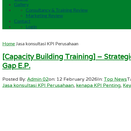
Gallery
Consultancy & Training Review
Marketing Review
Contact
Login
Home
Jasa konsultasi KPI Perusahaan
[Capacity Building Training] – Strate
Gap E.P.
Posted By:
Admin 02
on:
12 February 2026
In:
Top News
T
Jasa konsultasi KPI Perusahaan
,
kenapa KPI Penting
,
Key