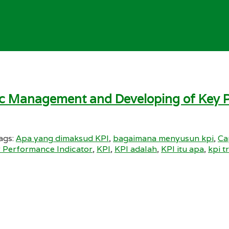
gic Management and Developing of Key P
ags:
Apa yang dimaksud KPI
,
bagaimana menyusun kpi
,
Ca
 Performance Indicator
,
KPI
,
KPI adalah
,
KPI itu apa
,
kpi t