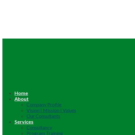
Home
About
Company Profile
Vision | Mission | Values
Our Consultants
Services
Consultancy
Program Training