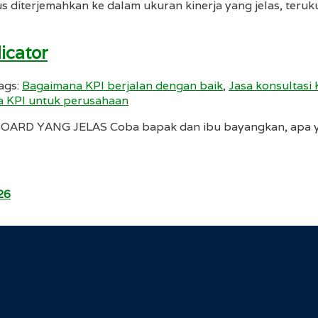
us diterjemahkan ke dalam ukuran kinerja yang jelas, teru
icator
ags:
Bagaimana KPI berjalan dengan baik
,
Jasa konsultasi
a KPI untuk perusahaan
YANG JELAS Coba bapak dan ibu bayangkan, apa yang a
26