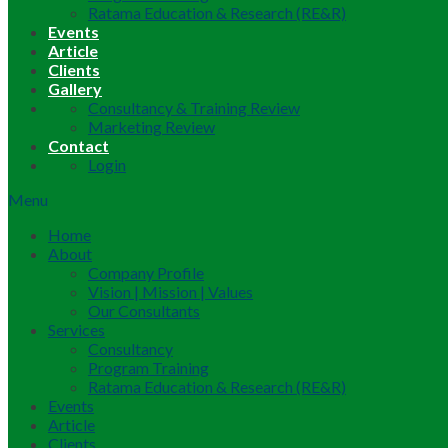
Ratama Education & Research (RE&R)
Events
Article
Clients
Gallery
Consultancy & Training Review
Marketing Review
Contact
Login
Menu
Home
About
Company Profile
Vision | Mission | Values
Our Consultants
Services
Consultancy
Program Training
Ratama Education & Research (RE&R)
Events
Article
Clients