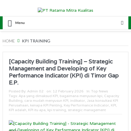
Menu
HOME
KPI TRAINING
[Capacity Building Training] – Strategic
Management and Developing of Key
Performance Indicator (KPI) di Timor Gap
E.P.
Posted By:
Admin 02
on:
12 February 2026
In:
Top News
Tags:
Apa yang dimaksud KPI
,
bagaimana menyusun kpi
,
Capacity
Building
,
cara mudah menyusun KPI
,
indikator
,
Jasa konsultasi KPI
Perusahaan
,
kenapa KPI Penting
,
Key Performance Indicator
,
KPI
,
KPI adalah
,
KPI itu apa
,
kpi training
,
strategic management