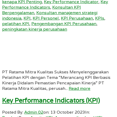
kenapa KPI Penting
,
Key Performance Indicator
,
Key
Performance Indicators
,
Konsultan KPI
Berpengalaman
,
Konsultan manajemen strategi
indonesia
,
KPI
,
KPI Personel
,
KPI Perusahaan
,
KPIs
,
pelatihan KPI
,
Pengembangan KPI Perusahaan
,
peningkatan kinerja perusahaan
PT Ratama Mitra Kualitas Sukses Menyelenggarakan
Pelatihan KPI dengan Tema “Merancang KPI Berbasis
Kinerja Didalam Pemastian Pencapaian Kinerja” PT
Ratama Mitra Kualitas, perusah...
Read more
Key Performance Indicators (KPI)
Posted By:
Admin 02
on:
13 October 2023
In: