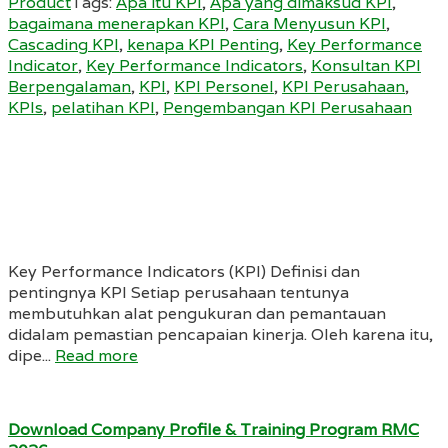
Product
Tags:
Apa itu KPI
,
Apa yang dimaksud KPI
,
bagaimana menerapkan KPI
,
Cara Menyusun KPI
,
Cascading KPI
,
kenapa KPI Penting
,
Key Performance
Indicator
,
Key Performance Indicators
,
Konsultan KPI
Berpengalaman
,
KPI
,
KPI Personel
,
KPI Perusahaan
,
KPIs
,
pelatihan KPI
,
Pengembangan KPI Perusahaan
Key Performance Indicators (KPI) Definisi dan
pentingnya KPI Setiap perusahaan tentunya
membutuhkan alat pengukuran dan pemantauan
didalam pemastian pencapaian kinerja. Oleh karena itu,
dipe...
Read more
Download Company Profile & Training Program RMC