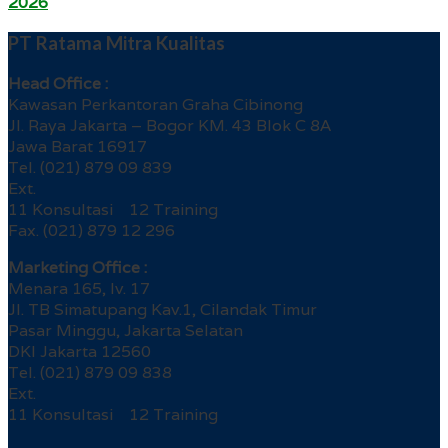
2026
PT Ratama Mitra Kualitas
Head Office :
Kawasan Perkantoran Graha Cibinong
Jl. Raya Jakarta – Bogor KM. 43 Blok C 8A
Jawa Barat 16917
Tel. (021) 879 09 839
Ext.
11 Konsultasi 12 Training
Fax. (021) 879 12 296
Marketing Office :
Menara 165, lv. 17
Jl. TB Simatupang Kav.1, Cilandak Timur
Pasar Minggu, Jakarta Selatan
DKI Jakarta 12560
Tel. (021) 879 09 838
Ext.
11 Konsultasi 12 Training