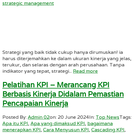
strategic management
Strategi yang baik tidak cukup hanya dirumuskan! ia
harus diterjemahkan ke dalam ukuran kinerja yang jelas,
terukur, dan selaras dengan arah perusahaan. Tanpa
indikator yang tepat, strategi...
Read more
Pelatihan KPI – Merancang KPI
Berbasis Kinerja Didalam Pemastian
Pencapaian Kinerja
Posted By:
Admin 02
on:
20 June 2024
In:
Top News
Tags:
Apa itu KPI
,
Apa yang dimaksud KPI
,
bagaimana
menerapkan KPI
,
Cara Menyusun KPI
,
Cascading KPI
,