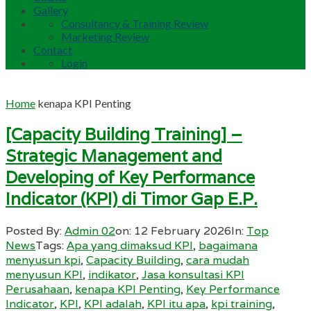
Gallery
Consultancy & Training Review
Marketing Review
Contact
Login
Home
kenapa KPI Penting
[Capacity Building Training] –
Strategic Management and
Developing of Key Performance
Indicator (KPI) di Timor Gap E.P.
Posted By:
Admin 02
on:
12 February 2026
In:
Top
News
Tags:
Apa yang dimaksud KPI
,
bagaimana
menyusun kpi
,
Capacity Building
,
cara mudah
menyusun KPI
,
indikator
,
Jasa konsultasi KPI
Perusahaan
,
kenapa KPI Penting
,
Key Performance
Indicator
,
KPI
,
KPI adalah
,
KPI itu apa
,
kpi training
,