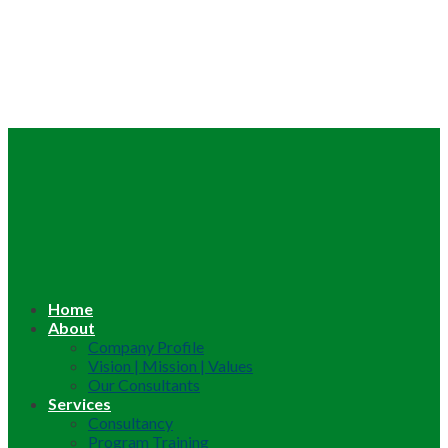
Home
About
Company Profile
Vision | Mission | Values
Our Consultants
Services
Consultancy
Program Training