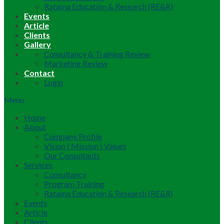
Ratama Education & Research (RE&R)
Events
Article
Clients
Gallery
Consultancy & Training Review
Marketing Review
Contact
Login
Menu
Home
About
Company Profile
Vision | Mission | Values
Our Consultants
Services
Consultancy
Program Training
Ratama Education & Research (RE&R)
Events
Article
Clients