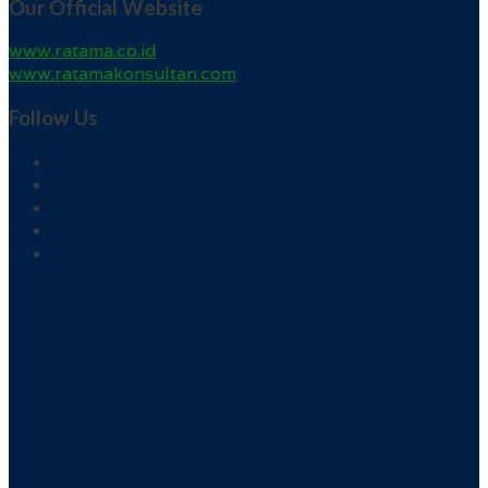
Our Official Website
www.ratama.co.id
www.ratamakonsultan.com
Follow Us