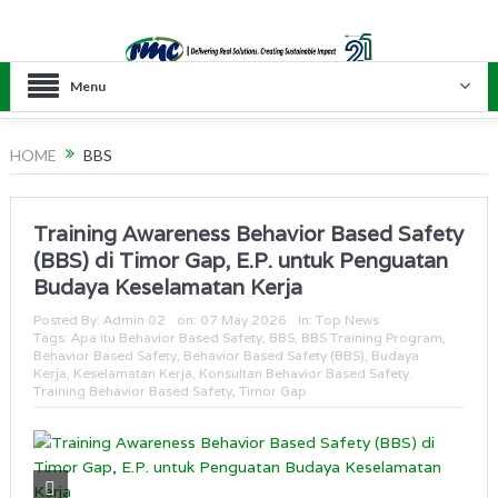
Menu
HOME
BBS
Training Awareness Behavior Based Safety
(BBS) di Timor Gap, E.P. untuk Penguatan
Budaya Keselamatan Kerja
Posted By:
Admin 02
on:
07 May 2026
In:
Top News
Tags:
Apa itu Behavior Based Safety
,
BBS
,
BBS Training Program
,
Behavior Based Safety
,
Behavior Based Safety (BBS)
,
Budaya
Kerja
,
Keselamatan Kerja
,
Konsultan Behavior Based Safety.
Training Behavior Based Safety
,
Timor Gap