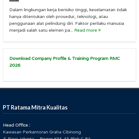
Dalam lingkungan kerja berisiko tinggi, keselamatan tidak
hanya ditentukan oleh prosedur, teknologi, atau
penggunaan alat pelindung diri. Faktor perilaku manusia
menjadi salah satu elemen pa...
Read more
Download Company Profile & Training Program RMC
2026
PT Ratama Mitra Kualitas
Head Office :
Kawasan Perkantoran Graha Cibinong
Jl. Raya Jakarta – Bogor KM. 43 Blok C 8A