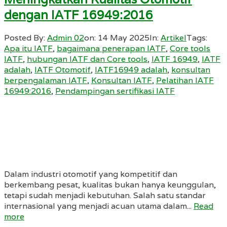
dengan IATF 16949:2016
Posted By:
Admin 02
on:
14 May 2025
In:
Artikel
Tags:
Apa itu IATF
,
bagaimana penerapan IATF
,
Core tools
IATF
,
hubungan IATF dan Core tools
,
IATF 16949
,
IATF
adalah
,
IATF Otomotif
,
IATF16949 adalah
,
konsultan
berpengalaman IATF
,
Konsultan IATF
,
Pelatihan IATF
16949:2016
,
Pendampingan sertifikasi IATF
Dalam industri otomotif yang kompetitif dan
berkembang pesat, kualitas bukan hanya keunggulan,
tetapi sudah menjadi kebutuhan. Salah satu standar
internasional yang menjadi acuan utama dalam...
Read
more