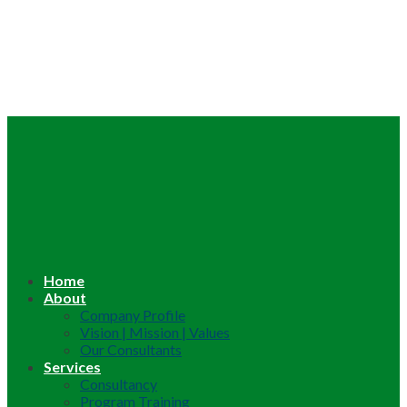
Home
About
Company Profile
Vision | Mission | Values
Our Consultants
Services
Consultancy
Program Training