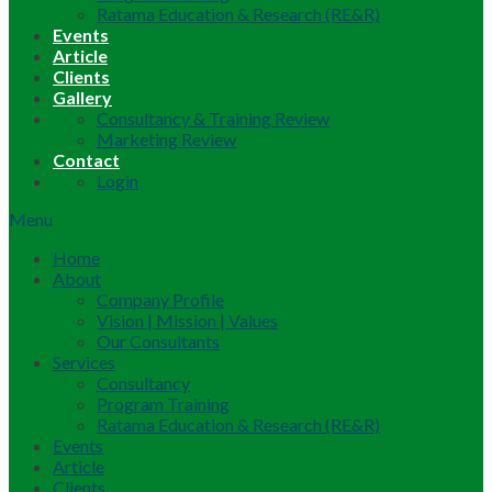
Ratama Education & Research (RE&R)
Events
Article
Clients
Gallery
Consultancy & Training Review
Marketing Review
Contact
Login
Menu
Home
About
Company Profile
Vision | Mission | Values
Our Consultants
Services
Consultancy
Program Training
Ratama Education & Research (RE&R)
Events
Article
Clients