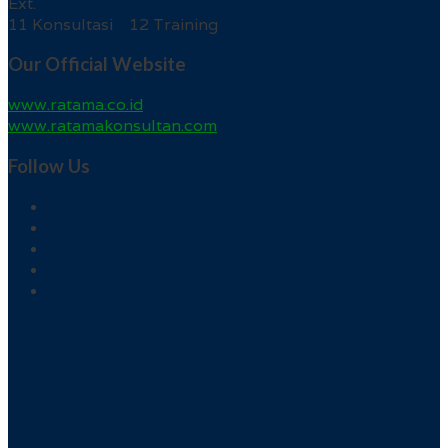
Ext.
11 Konsultasi 12 Training
Our Official Website
www.ratama.co.id
www.ratamakonsultan.com
Follow Us