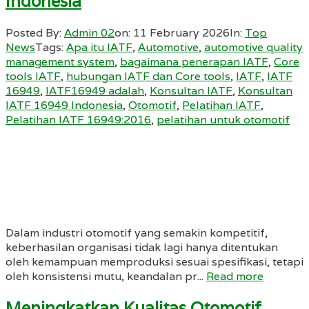
Indonesia
Posted By:
Admin 02
on:
11 February 2026
In:
Top
News
Tags:
Apa itu IATF
,
Automotive
,
automotive quality
management system
,
bagaimana penerapan IATF
,
Core
tools IATF
,
hubungan IATF dan Core tools
,
IATF
,
IATF
16949
,
IATF16949 adalah
,
Konsultan IATF
,
Konsultan
IATF 16949 Indonesia
,
Otomotif
,
Pelatihan IATF
,
Pelatihan IATF 16949:2016
,
pelatihan untuk otomotif
Dalam industri otomotif yang semakin kompetitif,
keberhasilan organisasi tidak lagi hanya ditentukan
oleh kemampuan memproduksi sesuai spesifikasi, tetapi
oleh konsistensi mutu, keandalan pr...
Read more
Meningkatkan Kualitas Otomotif