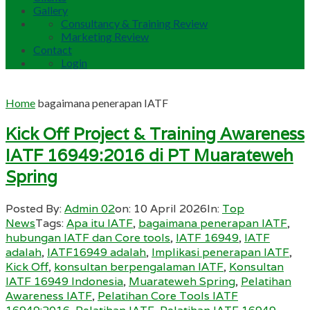
Gallery
Consultancy & Training Review
Marketing Review
Contact
Login
Home
bagaimana penerapan IATF
Kick Off Project & Training Awareness
IATF 16949:2016 di PT Muarateweh
Spring
Posted By:
Admin 02
on:
10 April 2026
In:
Top
News
Tags:
Apa itu IATF
,
bagaimana penerapan IATF
,
hubungan IATF dan Core tools
,
IATF 16949
,
IATF
adalah
,
IATF16949 adalah
,
Implikasi penerapan IATF
,
Kick Off
,
konsultan berpengalaman IATF
,
Konsultan
IATF 16949 Indonesia
,
Muarateweh Spring
,
Pelatihan
Awareness IATF
,
Pelatihan Core Tools IATF