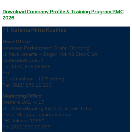
Download Company Profile & Training Program RMC
2026
PT Ratama Mitra Kualitas
Head Office :
Kawasan Perkantoran Graha Cibinong
Jl. Raya Jakarta – Bogor KM. 43 Blok C 8A
Jawa Barat 16917
Tel. (021) 879 09 839
Ext.
11 Konsultasi 12 Training
Fax. (021) 879 12 296
Marketing Office :
Menara 165, lv. 17
Jl. TB Simatupang Kav.1, Cilandak Timur
Pasar Minggu, Jakarta Selatan
DKI Jakarta 12560
Tel. (021) 879 09 838