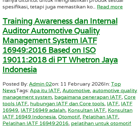
hanya dituntut untuk menghasilkan produk sesuai
spesifikasi, tetapi juga memastikan ko...
Read more
Training Awareness dan Internal
Auditor Automotive Quality
Management System IATF
16949:2016 Based on ISO
19011:2018 di PT Whetron Jaya
Indonesia
Posted By:
Admin 02
on:
11 February 2026
In:
Top
News
Tags:
Apa itu IATF
,
Automotive
,
automotive quality
management system
,
bagaimana penerapan IATF
,
Core
tools IATF
,
hubungan IATF dan Core tools
,
IATF
,
IATF
16949
,
IATF16949 adalah
,
Konsultan IATF
,
Konsultan
IATF 16949 Indonesia
,
Otomotif
,
Pelatihan IATF
,
Pelatihan IATF 16949:2016
,
pelatihan untuk otomotif