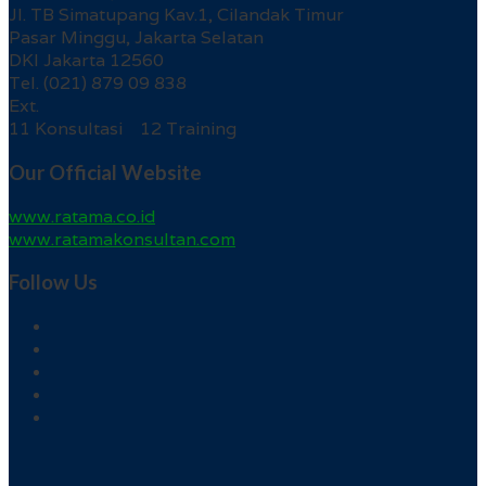
Jl. TB Simatupang Kav.1, Cilandak Timur
Pasar Minggu, Jakarta Selatan
DKI Jakarta 12560
Tel. (021) 879 09 838
Ext.
11 Konsultasi 12 Training
Our Official Website
www.ratama.co.id
www.ratamakonsultan.com
Follow Us