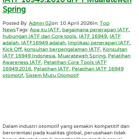
Spring
Posted By:
Admin 02
on:
10 April 2026
In:
Top
News
Tags:
Apa itu IATF
,
bagaimana penerapan IATF
,
hubungan IATF dan Core tools
,
IATF 16949
,
IATF
adalah
,
IATF16949 adalah
,
Implikasi penerapan IATF
,
Kick Off
,
konsultan berpengalaman IATF
,
Konsultan
IATF 16949 Indonesia
,
Muarateweh Spring
,
Pelatihan
Awareness IATF
,
Pelatihan Core Tools IATF
16949:2016
,
Pelatihan IATF
,
Pelatihan IATF 16949
otomotif
,
Sistem Mutu Otomotif
Dalam industri otomotif yang semakin kompetitif dan
berorientasi pada kualitas global, perusahaan tidak