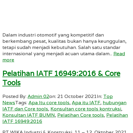
Dalam industri otomotif yang kompetitif dan
berkembang pesat, kualitas bukan hanya keunggulan,
tetapi sudah menjadi kebutuhan. Salah satu standar
internasional yang menjadi acuan utama dalam...
Read
more
Pelatihan IATF 16949:2016 & Core
Tools
Posted By:
Admin 02
on:
21 October 2021
In:
Top
News
Tags:
Apa Itu core tools
,
Apa itu IATF
,
hubungan
IATF dan Core tools
,
Konsultan core tools kontruksi
,
Konsultan IATF BUMN
,
Pelatihan Core tools
,
Pelatihan
IATF 16949:2016
PT WIKA Industri & Konstruksi, 11 – 12 Oktober 2021