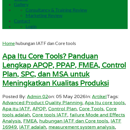
Gallery
Consultancy & Training Review
Marketing Review
Contact
Login
Home
hubungan IATF dan Core tools
Apa Itu Core Tools? Panduan
Lengkap APQP, PPAP, FMEA, Control
Plan, SPC, dan MSA untuk
Meningkatkan Kualitas Produksi
Posted By:
Admin 02
on:
05 May 2026
In:
Artikel
Tags:
Advanced Product Quality Planning
,
Apa Itu core tools
,
Apa itu IATF
,
APQP
,
Control Plan
,
Core Tools
,
Core
tools adalah
,
Core tools IATF
,
failure Mode and Effects
Analysis
,
FMEA
,
hubungan IATF dan Core tools
,
IATF
16949
,
IATF adalah
,
measurement system analysis
,