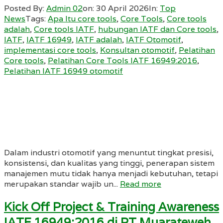
Posted By:
Admin 02
on:
30 April 2026
In:
Top
News
Tags:
Apa Itu core tools
,
Core Tools
,
Core tools
adalah
,
Core tools IATF
,
hubungan IATF dan Core tools
,
IATF
,
IATF 16949
,
IATF adalah
,
IATF Otomotif
,
implementasi core tools
,
Konsultan otomotif
,
Pelatihan
Core tools
,
Pelatihan Core Tools IATF 16949:2016
,
Pelatihan IATF 16949 otomotif
Dalam industri otomotif yang menuntut tingkat presisi,
konsistensi, dan kualitas yang tinggi, penerapan sistem
manajemen mutu tidak hanya menjadi kebutuhan, tetapi
merupakan standar wajib un...
Read more
Kick Off Project & Training Awareness
IATF 16949:2016 di PT Muarateweh