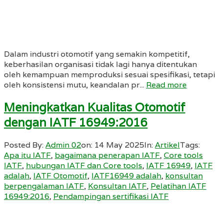
Dalam industri otomotif yang semakin kompetitif,
keberhasilan organisasi tidak lagi hanya ditentukan
oleh kemampuan memproduksi sesuai spesifikasi, tetapi
oleh konsistensi mutu, keandalan pr...
Read more
Meningkatkan Kualitas Otomotif
dengan IATF 16949:2016
Posted By:
Admin 02
on:
14 May 2025
In:
Artikel
Tags:
Apa itu IATF
,
bagaimana penerapan IATF
,
Core tools
IATF
,
hubungan IATF dan Core tools
,
IATF 16949
,
IATF
adalah
,
IATF Otomotif
,
IATF16949 adalah
,
konsultan
berpengalaman IATF
,
Konsultan IATF
,
Pelatihan IATF
16949:2016
,
Pendampingan sertifikasi IATF