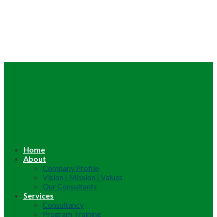
Home
About
Company Profile
Vision | Mission | Values
Our Consultants
Services
Consultancy
Program Training