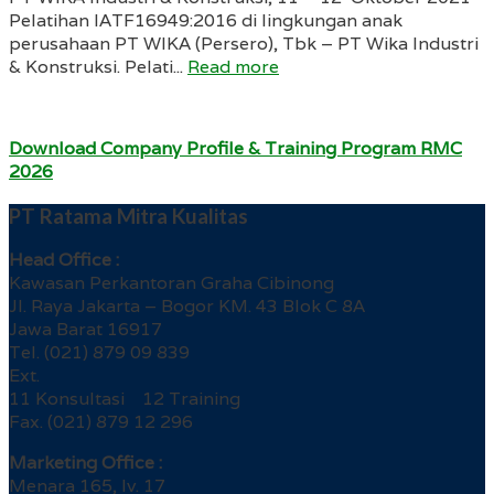
Pelatihan IATF16949:2016 di lingkungan anak
perusahaan PT WIKA (Persero), Tbk – PT Wika Industri
& Konstruksi. Pelati...
Read more
Download Company Profile & Training Program RMC
2026
PT Ratama Mitra Kualitas
Head Office :
Kawasan Perkantoran Graha Cibinong
Jl. Raya Jakarta – Bogor KM. 43 Blok C 8A
Jawa Barat 16917
Tel. (021) 879 09 839
Ext.
11 Konsultasi 12 Training
Fax. (021) 879 12 296
Marketing Office :
Menara 165, lv. 17