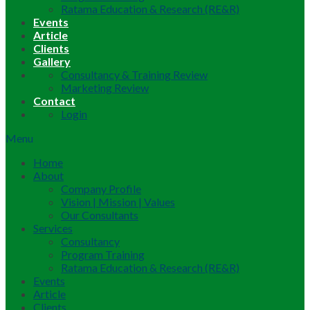
Ratama Education & Research (RE&R)
Events
Article
Clients
Gallery
Consultancy & Training Review
Marketing Review
Contact
Login
Menu
Home
About
Company Profile
Vision | Mission | Values
Our Consultants
Services
Consultancy
Program Training
Ratama Education & Research (RE&R)
Events
Article
Clients