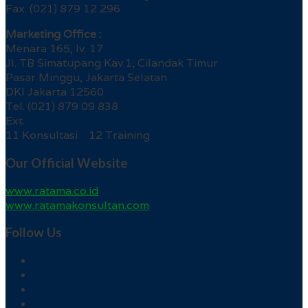
Fax. (021) 879 12 296
Marketing Office :
Menara 165, lv. 17
Jl. TB Simatupang Kav.1, Cilandak Timur
Pasar Minggu, Jakarta Selatan
DKI Jakarta 12560
Tel. (021) 879 09 838
Ext.
11 Konsultasi 12 Training
Our Official Website
www.ratama.co.id
www.ratamakonsultan.com
Follow Us