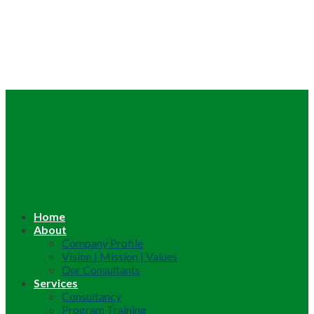
Home
About
Company Profile
Vision | Mission | Values
Our Consultants
Services
Consultancy
Program Training