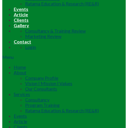
Ratama Education & Research (RE&R)
Events
Article
Clients
Gallery
Consultancy & Training Review
Marketing Review
Contact
Login
Menu
Home
About
Company Profile
Vision | Mission | Values
Our Consultants
Services
Consultancy
Program Training
Ratama Education & Research (RE&R)
Events
Article
Clients