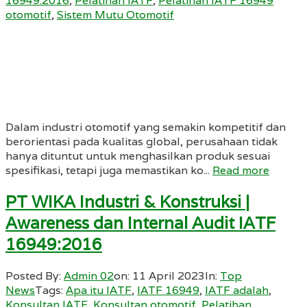
16949:2016
,
Pelatihan IATF
,
Pelatihan IATF 16949
otomotif
,
Sistem Mutu Otomotif
Dalam industri otomotif yang semakin kompetitif dan
berorientasi pada kualitas global, perusahaan tidak
hanya dituntut untuk menghasilkan produk sesuai
spesifikasi, tetapi juga memastikan ko...
Read more
PT WIKA Industri & Konstruksi |
Awareness dan Internal Audit IATF
16949:2016
Posted By:
Admin 02
on:
11 April 2023
In:
Top
News
Tags:
Apa itu IATF
,
IATF 16949
,
IATF adalah
,
Konsultan IATF
,
Konsultan otomotif
,
Pelatihan