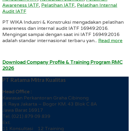
Awareness IATF
,
Pelatihan IATF
,
Pelatihan Internal
Audit IATF
PT WIKA Industri & Konstruksi mengadakan pelatihan
awareness dan internal audit IATF 16949:2016.
Mengingat sampai dengan saat ini IATF 16949:2016
adalah standar internasional terbaru yan...
Read more
Download Company Profile & Training Program RMC
2026
PT Ratama Mitra Kualitas
Head Office :
Kawasan Perkantoran Graha Cibinong
Jl. Raya Jakarta – Bogor KM. 43 Blok C 8A
Jawa Barat 16917
Tel. (021) 879 09 839
Ext.
11 Konsultasi 12 Training