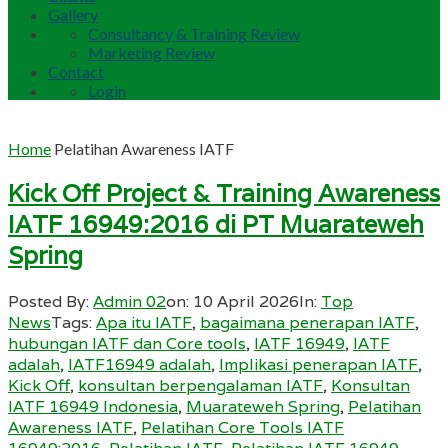
Gallery
Consultancy & Training Review
Marketing Review
Contact
Login
Home
Pelatihan Awareness IATF
Kick Off Project & Training Awareness
IATF 16949:2016 di PT Muarateweh
Spring
Posted By:
Admin 02
on:
10 April 2026
In:
Top
News
Tags:
Apa itu IATF
,
bagaimana penerapan IATF
,
hubungan IATF dan Core tools
,
IATF 16949
,
IATF
adalah
,
IATF16949 adalah
,
Implikasi penerapan IATF
,
Kick Off
,
konsultan berpengalaman IATF
,
Konsultan
IATF 16949 Indonesia
,
Muarateweh Spring
,
Pelatihan
Awareness IATF
,
Pelatihan Core Tools IATF