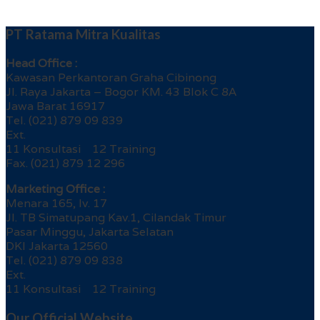
PT Ratama Mitra Kualitas
Head Office :
Kawasan Perkantoran Graha Cibinong
Jl. Raya Jakarta – Bogor KM. 43 Blok C 8A
Jawa Barat 16917
Tel. (021) 879 09 839
Ext.
11 Konsultasi 12 Training
Fax. (021) 879 12 296
Marketing Office :
Menara 165, lv. 17
Jl. TB Simatupang Kav.1, Cilandak Timur
Pasar Minggu, Jakarta Selatan
DKI Jakarta 12560
Tel. (021) 879 09 838
Ext.
11 Konsultasi 12 Training
Our Official Website