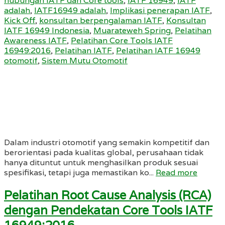
hubungan IATF dan Core tools
,
IATF 16949
,
IATF
adalah
,
IATF16949 adalah
,
Implikasi penerapan IATF
,
Kick Off
,
konsultan berpengalaman IATF
,
Konsultan
IATF 16949 Indonesia
,
Muarateweh Spring
,
Pelatihan
Awareness IATF
,
Pelatihan Core Tools IATF
16949:2016
,
Pelatihan IATF
,
Pelatihan IATF 16949
otomotif
,
Sistem Mutu Otomotif
Dalam industri otomotif yang semakin kompetitif dan
berorientasi pada kualitas global, perusahaan tidak
hanya dituntut untuk menghasilkan produk sesuai
spesifikasi, tetapi juga memastikan ko...
Read more
Pelatihan Root Cause Analysis (RCA)
dengan Pendekatan Core Tools IATF