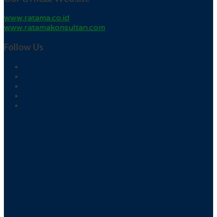
www.ratama.co.id
www.ratamakonsultan.com
Follow Us