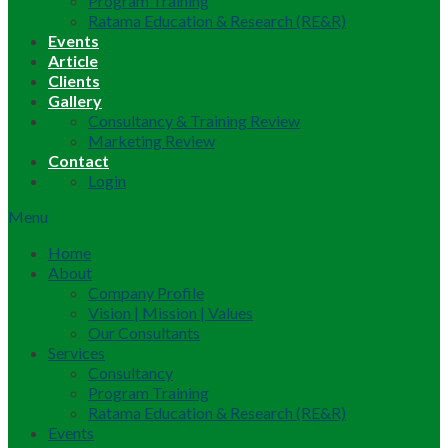
Program Training
Ratama Education & Research (RE&R)
Events
Article
Clients
Gallery
Consultancy & Training Review
Marketing Review
Contact
Login
Menu
Home
About
Company Profile
Vision | Mission | Values
Our Consultants
Services
Consultancy
Program Training
Ratama Education & Research (RE&R)
Events