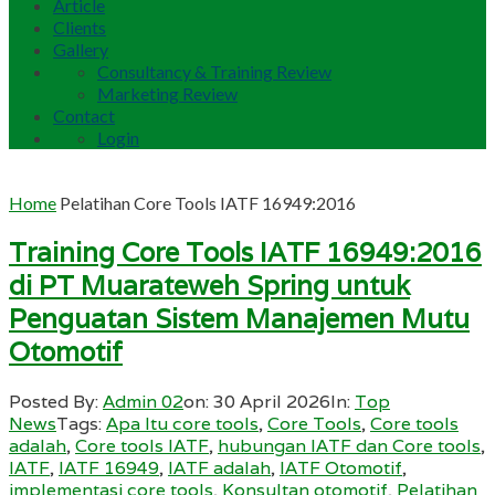
Article
Clients
Gallery
Consultancy & Training Review
Marketing Review
Contact
Login
Home
Pelatihan Core Tools IATF 16949:2016
Training Core Tools IATF 16949:2016
di PT Muarateweh Spring untuk
Penguatan Sistem Manajemen Mutu
Otomotif
Posted By:
Admin 02
on:
30 April 2026
In:
Top
News
Tags:
Apa Itu core tools
,
Core Tools
,
Core tools
adalah
,
Core tools IATF
,
hubungan IATF dan Core tools
,
IATF
,
IATF 16949
,
IATF adalah
,
IATF Otomotif
,
implementasi core tools
,
Konsultan otomotif
,
Pelatihan