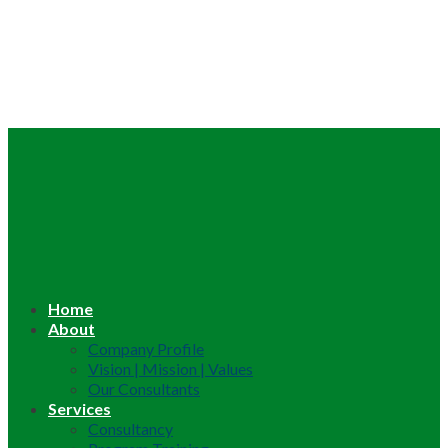
Home
About
Company Profile
Vision | Mission | Values
Our Consultants
Services
Consultancy