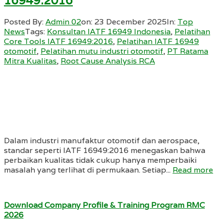
16949:2016
Posted By:
Admin 02
on:
23 December 2025
In:
Top
News
Tags:
Konsultan IATF 16949 Indonesia
,
Pelatihan
Core Tools IATF 16949:2016
,
Pelatihan IATF 16949
otomotif
,
Pelatihan mutu industri otomotif
,
PT Ratama
Mitra Kualitas
,
Root Cause Analysis RCA
Dalam industri manufaktur otomotif dan aerospace,
standar seperti IATF 16949:2016 menegaskan bahwa
perbaikan kualitas tidak cukup hanya memperbaiki
masalah yang terlihat di permukaan. Setiap...
Read more
Download Company Profile & Training Program RMC
2026